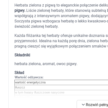
Zabawki
Herbata zielona z pigwą to eleganckie połączenie delik
Zwierzęta gospodarskie
pigwy.
Liście zielonej herbaty, które stanowią subtelną
Akwarystyka
współgrają z intensywnym aromatem pigwy, dodającym 
Soczysta pigwa wzbogaca herbatę o lekko kwaskowo-s
świeżość zielonej herbaty.
Każda filiżanka tej herbaty oferuje unikalne doznani
przyjemności. Idealna na każdą porę dnia, zielona herb
pragną cieszyć się wyjątkowym połączeniem smaków 
Składniki
herbata zielona, aromat, owoc pigwy.
Skład
Wartość odżywcza:
wartość energetyczna
tłuszcz
w tym kwasy tłuszczowe nasycone
węglowodany
w tym cukry
K
Rozwiń pełny
białko