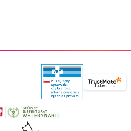
eczki do zębów dla dzieci
Kremy do twarzy
cięce
Kremy przeciwzmarszczkowe
i
Kremy na noc
ory i akcesoria
Cera mieszana tłusta trądzikowa
i i akcesoria
Cera sucha
Smoczki uspokajające dla dzieci i niemowlaków
Cera naczynkowa
Akcesoria do smoczków
Cera wrażliwa i atopowa
 i tekstylia dla dzieci
Na dzień
Otulacze
Na dzień i na noc
Prześcieradła, podkłady
Mgiełki do twarzy
ria do kąpieli
Olejki do twarzy
i
Paski i plastry oczyszczające
nie dzieci
Preparaty punktowe
Szczoteczki i akcesoria do mycia butelek dla dzieci i niemow
Serum do twarzy
Termosy dla dzieci i niemowląt
Wody termalne
Ładowanie...
Śniadaniowki dla dzieci i niemowląt
Korean Beauty
Sterylizatory do butelek dla dzieci i niemowląt
Do rzęs i brwi
Butelki dla dzieci
Kosmetyki do makijażu oczu
Akcesoria do butelek i kubków
Tusze do rzęs
Kubki dla dzieci
Kredki do oczu
Podgrzewacze
Eyelinery
Przechowywanie mleka
Cienie do powiek
Śliniaki
Artykuły kosmetyczne