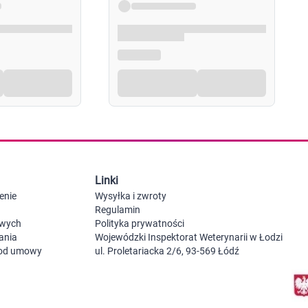
Probiotyki, odbudowa flory jelitowej
Szczot
Leki na zgagę i refluks
Akcesoria dzie
Suplementy z błonnikiem
Nocnik
Syropy i tabletki na brak apetytu
Laktat
Leki i suplementy na choroby trzustki
Smoczk
Leki na nietolerancję laktozy
Leki i suplementy na pasożyty ludzkie
Leki na ból brzucha i skurcze
Pościel
Leki i suplementy na wzdęcia
Leki na niestrawność i ból żołądka
Żywienie w chorobie
Akceso
Serce i układ krążenia
Gryzak
Leki i suplementy na cholesterol
Karmie
Linki
Preparaty wspomagające pracę serca
Maści, tabletki i leki na żylaki
enie
Wysyłka i zwroty
Maści, czopki i leki na hemoroidy
Regulamin
Kwasy tłuszczowe omega 3, 6, 9
owych
Polityka prywatności
Leki przeciwzakrzepowe
ania
Wojewódzki Inspektorat Weterynarii w Łodzi
Leki na nadciśnienie
 od umowy
ul. Proletariacka 2/6, 93-569 Łódź
Leki i tabletki na krążenie
Leki na obrzęki nóg
Seks i zdrowie intymne
Lubrykanty