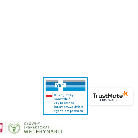
eczki do zębów dla dzieci
Kremy do twarzy
cięce
Kremy przeciwzmarszczkowe
i
Kremy na noc
ory i akcesoria
Cera mieszana tłusta trądzikowa
i i akcesoria
Cera sucha
Smoczki uspokajające dla dzieci i niemowlaków
Cera naczynkowa
Akcesoria do smoczków
Cera wrażliwa i atopowa
 i tekstylia dla dzieci
Na dzień
Otulacze
Na dzień i na noc
Prześcieradła, podkłady
Mgiełki do twarzy
ria do kąpieli
Olejki do twarzy
i
Paski i plastry oczyszczające
nie dzieci
Preparaty punktowe
Szczoteczki i akcesoria do mycia butelek dla dzieci i niemow
Serum do twarzy
Termosy dla dzieci i niemowląt
Wody termalne
Śniadaniowki dla dzieci i niemowląt
Korean Beauty
Sterylizatory do butelek dla dzieci i niemowląt
Do rzęs i brwi
Ładowanie...
Butelki dla dzieci
Kosmetyki do makijażu oczu
Akcesoria do butelek i kubków
Tusze do rzęs
Kubki dla dzieci
Kredki do oczu
Podgrzewacze
Eyelinery
Przechowywanie mleka
Cienie do powiek
Śliniaki
Artykuły kosmetyczne