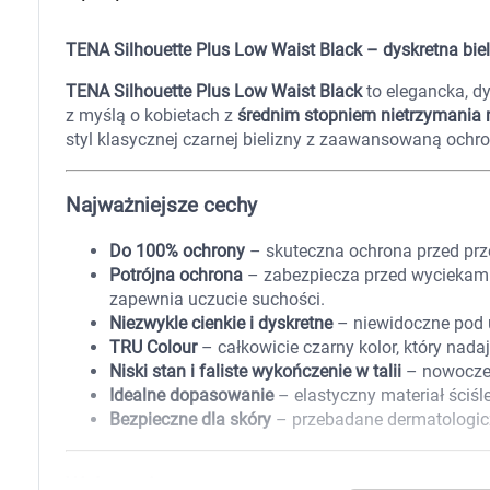
Zabawki
Zwierzęta gospodarskie
TENA Silhouette Plus Low Waist Black – dyskretna biel
Akwarystyka
TENA Silhouette Plus Low Waist Black
to elegancka, d
z myślą o kobietach z
średnim stopniem nietrzymania
styl klasycznej czarnej bielizny z zaawansowaną ochr
Najważniejsze cechy
Do 100% ochrony
– skuteczna ochrona przed prz
Potrójna ochrona
– zabezpiecza przed wyciekami,
zapewnia uczucie suchości.
Niezwykle cienkie i dyskretne
– niewidoczne pod u
TRU Colour
– całkowicie czarny kolor, który nada
Niski stan i faliste wykończenie w talii
– nowoczes
Idealne dopasowanie
– elastyczny materiał ściśle
Bezpieczne dla skóry
– przebadane dermatologicz
Wskazania
K