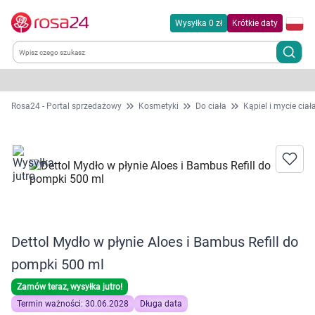
Wysyłka 0 zł
Krótkie daty
Kategorie
Rosa24 - Portal sprzedażowy
Kosmetyki
Do ciała
Kąpiel i mycie ciał
Chemia gospodarcza
Dla zwierząt
Dom i ogród
Dettol Mydło w płynie Aloes i Bambus Refill do
Zdrowie
pompki 500 ml
Kobieta w ciąży i mama
Zamów teraz, wysyłka jutro!
Termin ważności: 30.06.2028
Długa data