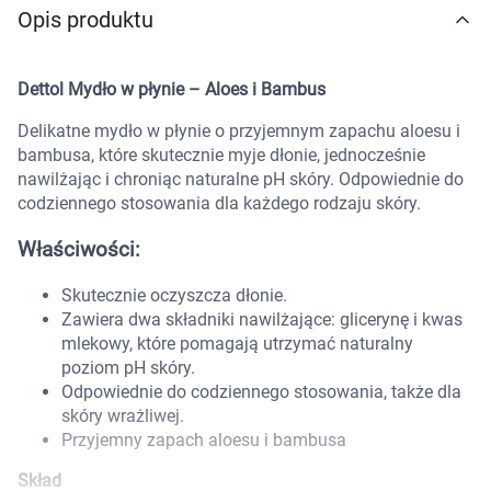
Opis produktu
Marki
Dettol Mydło w płynie – Aloes i Bambus
Delikatne mydło w płynie o przyjemnym zapachu aloesu i
bambusa, które skutecznie myje dłonie, jednocześnie
nawilżając i chroniąc naturalne pH skóry. Odpowiednie do
codziennego stosowania dla każdego rodzaju skóry.
Właściwości:
Skutecznie oczyszcza dłonie.
Zawiera dwa składniki nawilżające: glicerynę i kwas
mlekowy, które pomagają utrzymać naturalny
poziom pH skóry.
Odpowiednie do codziennego stosowania, także dla
skóry wrażliwej.
Przyjemny zapach aloesu i bambusa
Korzystamy z plików cookies w celu
Skład
dostosowania zawartości serwisu do Twoich