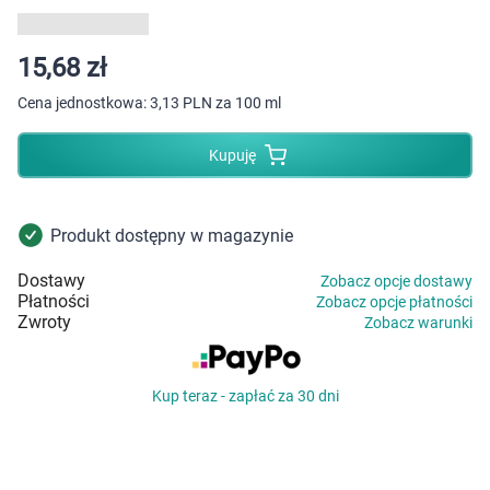
Dziecko
Higiena
15,68 zł
Cena jednostkowa:
3,13 PLN za 100 ml
Kosmetyki
Kupuję
Mężczyzna
Zdrowy styl życia
Produkt dostępny w magazynie
Dostawy
Zobacz opcje dostawy
Zabawki
Płatności
Zobacz opcje płatności
Zwroty
Zobacz warunki
Sprzęt medyczny
Kup teraz - zapłać za 30 dni
Motoryzacja
Grupy produktowe