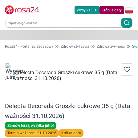
Wysyłka 0 zł
Krótkie daty
Kategorie
Rosa24 - Portal sprzedażowy
Zdrowy styl życia
Zdrowa żywność
Sło
Chemia gospodarcza
Dla zwierząt
Dom i ogród
Delecta Decorada Groszki cukrowe 35 g (Data
Zdrowie
ważności 31.10.2026)
Kobieta w ciąży i mama
Zamów teraz, wysyłka jutro!
Termin ważności: 31.10.2026
Krótka data