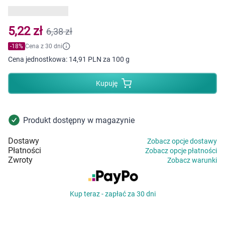
Dziecko
Higiena
5,22 zł
6,38 zł
-
18
%
Cena z 30 dni
Kosmetyki
Cena jednostkowa:
14,91 PLN za 100 g
Mężczyzna
Kupuję
Zdrowy styl życia
Produkt dostępny w magazynie
Zabawki
Dostawy
Zobacz opcje dostawy
Płatności
Zobacz opcje płatności
Sprzęt medyczny
Zwroty
Zobacz warunki
Motoryzacja
Kup teraz - zapłać za 30 dni
Grupy produktowe