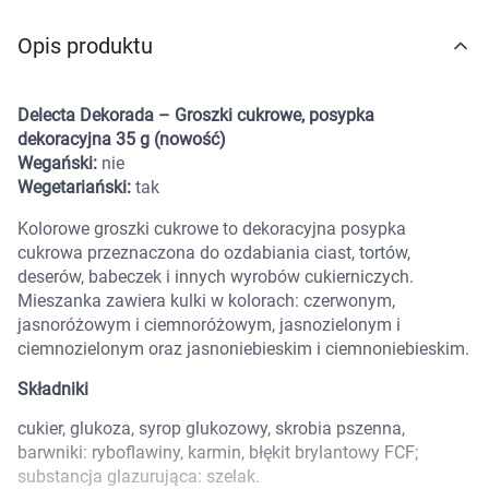
Marki
Opis produktu
Delecta Dekorada – Groszki cukrowe, posypka
dekoracyjna 35 g (nowość)
Wegański:
nie
Wegetariański:
tak
Kolorowe groszki cukrowe to dekoracyjna posypka
cukrowa przeznaczona do ozdabiania ciast, tortów,
deserów, babeczek i innych wyrobów cukierniczych.
Mieszanka zawiera kulki w kolorach: czerwonym,
jasnoróżowym i ciemnoróżowym, jasnozielonym i
ciemnozielonym oraz jasnoniebieskim i ciemnoniebieskim.
Składniki
cukier, glukoza, syrop glukozowy, skrobia pszenna,
barwniki: ryboflawiny, karmin, błękit brylantowy FCF;
Korzystamy z plików cookies w celu
substancja glazurująca: szelak.