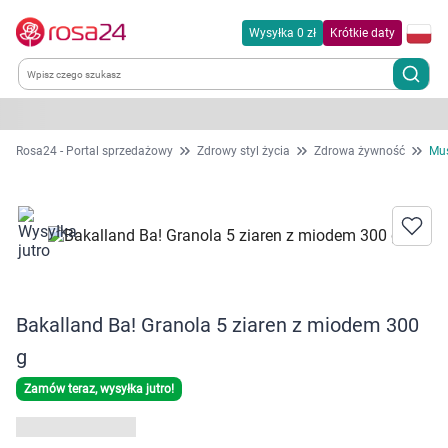
Wysyłka 0 zł
Krótkie daty
Kategorie
Rosa24 - Portal sprzedażowy
Zdrowy styl życia
Zdrowa żywność
Mus
Chemia gospodarcza
Dla zwierząt
Dom i ogród
Bakalland Ba! Granola 5 ziaren z miodem 300
Zdrowie
g
Zamów teraz, wysyłka jutro!
Kobieta w ciąży i mama