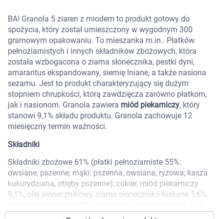
Marki
BA! Granola 5 ziaren z miodem to produkt gotowy do
spożycia, który został umieszczony w wygodnym 300
gramowym opakowaniu. To mieszanka m.in.. Płatków
pełnoziarnistych i innych składników zbożowych, która
została wzbogacona o ziarna słonecznika, pestki dyni,
amarantus ekspandowany, siemię lniane, a także nasiona
sezamu. Jest to produkt charakteryzujący się dużym
stopniem chrupkości, którą zawdzięcza zarówno płatkom,
jak i nasionom. Granola zawiera
miód piekarniczy
, który
stanowi 9,1% składu produktu. Granola zachowuje 12
miesięczny termin ważności.
Składniki
Składniki zbożowe 61% (płatki pełnoziarniste 55%:
owsiane, pszenne; mąki: pszenna, owsiana, ryżowa; kasza
kukurydziana, otręby pszenne); cukier, miód piekarniczy
9,1%, olej słonecznikowy, ziarno słonecznika łuskane 5,6%,
Korzystamy z plików cookies w celu
pestki dyni łuskane 2,2%, amarantus ekspandowany 1,1%,
dostosowania zawartości serwisu do Twoich
nasiona sezamu łuskane 1,1%, siemię lniane 1,1%, sól.
preferencji. Więcej informacji znajdziesz w