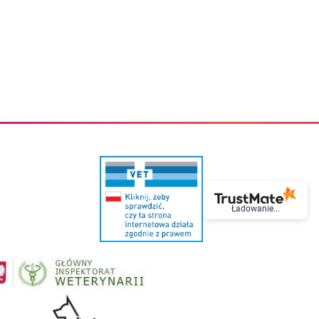
eczki do zębów dla dzieci
Kremy do twarzy
cięce
Kremy przeciwzmarszczkowe
i
Kremy na noc
ory i akcesoria
Cera mieszana tłusta trądzikowa
i i akcesoria
Cera sucha
Smoczki uspokajające dla dzieci i niemowlaków
Cera naczynkowa
Akcesoria do smoczków
Cera wrażliwa i atopowa
 i tekstylia dla dzieci
Na dzień
Otulacze
Na dzień i na noc
Prześcieradła, podkłady
Mgiełki do twarzy
ria do kąpieli
Olejki do twarzy
i
Paski i plastry oczyszczające
nie dzieci
Preparaty punktowe
Szczoteczki i akcesoria do mycia butelek dla dzieci i niemow
Serum do twarzy
Termosy dla dzieci i niemowląt
Wody termalne
Ładowanie...
Śniadaniowki dla dzieci i niemowląt
Korean Beauty
Sterylizatory do butelek dla dzieci i niemowląt
Do rzęs i brwi
Butelki dla dzieci
Kosmetyki do makijażu oczu
Akcesoria do butelek i kubków
Tusze do rzęs
Kubki dla dzieci
Kredki do oczu
Podgrzewacze
Eyelinery
Przechowywanie mleka
Cienie do powiek
Śliniaki
Artykuły kosmetyczne