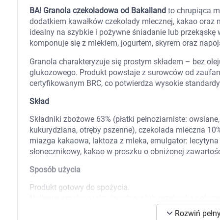
Zabawki
BA! Granola czekoladowa od Bakalland
to chrupiąca m
Zwierzęta gospodarskie
dodatkiem kawałków czekolady mlecznej, kakao oraz m
Akwarystyka
idealny na szybkie i pożywne śniadanie lub przekąsk
komponuje się z mlekiem, jogurtem, skyrem oraz napoj
Granola charakteryzuje się prostym składem – bez ole
glukozowego. Produkt powstaje z surowców od zaufan
certyfikowanym BRC, co potwierdza wysokie standardy 
Skład
Składniki zbożowe 63% (płatki pełnoziarniste: owsiane
kukurydziana, otręby pszenne), czekolada mleczna 10% 
miazga kakaowa, laktoza z mleka, emulgator: lecytyna s
słonecznikowy, kakao w proszku o obniżonej zawartości
Sposób użycia
Produkt gotowy do spożycia.
Najlepiej smakuje jako śniadanie lub przekąska połąc
roślinnym. Może być także dodatkiem do deserów, smo
K
Rozwiń pełny