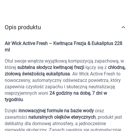
Marki
Opis produktu
Air Wick Active Fresh – Kwitnąca Frezja & Eukaliptus 228
ml
Otul swoje wnętrze wyjątkową kompozycją zapachową, w
której
subtelna słodycz kwitnącej frezji
łączy się z
chłodną,
ziołową świeżością eukaliptusa
. Air Wick Active Fresh to
nowoczesny, automatyczny odświeżacz powietrza, który
zapewnia czystość zapachu i skuteczną neutralizację
nieprzyjemnych woni
24 godziny na dobę, 7 dni w
tygodniu
.
Dzięki
innowacyjnej formule na bazie wody
oraz
zawartości
naturalnych olejków eterycznych
, produkt jest
delikatny dla domowej atmosfery, a jednocześnie
niezwykle skuteczny. Zapach uwalnia się automatycznie