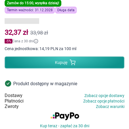
Dziecko
Zamów do 15:00, wysyłka dzisiaj!
Termin ważności: 31.12.2028
Długa data
Higiena
Kosmetyki
32,37 zł
33,98 zł
-
5
%
Cena z 30 dni
Mężczyzna
Cena jednostkowa:
14,19 PLN za 100 ml
Zdrowy styl życia
Kupuję
Zabawki
Produkt dostępny w magazynie
Sprzęt medyczny
Dostawy
Zobacz opcje dostawy
Płatności
Zobacz opcje płatności
Motoryzacja
Zwroty
Zobacz warunki
Grupy produktowe
Kup teraz - zapłać za 30 dni