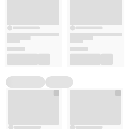
Nuty zapachowe:
Nuty głowy:
eukaliptus, morska bryza, nuty aldehydowe
Nuty serca:
szałwia, róża, frezja
Nuty bazy:
nuty drzewne, herbata, zioła
Sposób użycia
Włóż baterie do urządzenia.
Umieść wkład zapachowy.
Zamontuj urządzenie na wysokości ok.
1,83 m nad
podłogą
.
Włącz urządzenie i ciesz się długotrwałą świeżością.
Opakowanie
228 ml