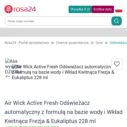
Wysyłka 0 zł
Krótkie daty
Kategorie
Rosa24 - Portal sprzedażowy
Chemia gospodarcza
Dom
Odświeżacz
Chemia gospodarcza
Dla zwierząt
Dom i ogród
Zdrowie
Air Wick Active Fresh Odświeżacz
automatyczny z formułą na bazie wody i Wkład
Kobieta w ciąży i mama
Kwitnąca Frezja & Eukaliptus 228 ml