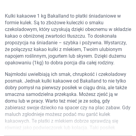
Marki
Kulki kakaowe 1 kg Bakalland to płatki śniadaniowe w
formie kulek. Są to zbożowe kuleczki o smaku
czekoladowym, który uzyskują dzięki obecnemu w składzie
kakao o obniżonej zwartości tłuszczu. To doskonała
propozycja na śniadanie – szybka i pożywna. Wystarczy,
że połączysz kakao kulki z mlekiem, Twoim ulubionym
napojem roślinnym, jogurtem lub skyrem. Dzięki dużemu
opakowaniu (1kg) to dobra porcja dla całej rodziny.
Najmłodsi uwielbiają ich smak, chrupkość i czekoladowy
posmak. Jednak kulki kakaowe od Bakalland to nie tylko
dobry pomysł na pierwszy posiłek w ciągu dnia, ale także
smaczna samodzielna przekąska. Możesz zjeść ją w
domu lub w pracy. Warto też mieć je ze sobą, gdy
zabierasz swoje dziecko na spacer czy na plac zabaw. Gdy
maluch zgłodnieje możesz podać mu garść kulek
kakaowych. Te płatki z mlekiem dobrze sprawdzą się
Korzystamy z plików cookies w celu
również jako podwieczorek lub kolacja. Taki posiłek
dostosowania zawartości serwisu do Twoich
możesz uzupełnić o świeże lub suszone owoce, orzechy i