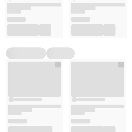
Przechowywać w pomieszczeniach czystych, suchych i
przewiewnych, bez obcych zapachów, szkodników i ich
pozostałości.
Opakowanie
1kg