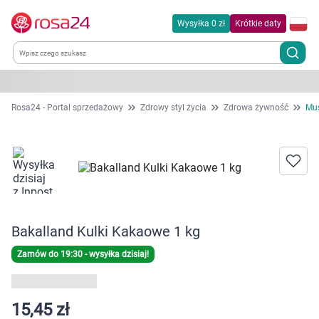
Wysyłka 0 zł
Krótkie daty
Kategorie
Rosa24 - Portal sprzedażowy
Zdrowy styl życia
Zdrowa żywność
Mus
Chemia gospodarcza
Dla zwierząt
Dom i ogród
Bakalland Kulki Kakaowe 1 kg
Zdrowie
Zamów do 19:30 - wysyłka dzisiaj!
Kobieta w ciąży i mama
15,45 zł