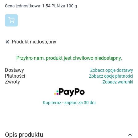
Dziecko
Cena jednostkowa:
1,54 PLN za 100 g
Higiena
Kosmetyki
Produkt niedostępny
Mężczyzna
Przykro nam, produkt jest chwilowo niedostępny.
Zdrowy styl życia
Dostawy
Zobacz opcje dostawy
Płatności
Zobacz opcje płatności
Zabawki
Zwroty
Zobacz warunki
Sprzęt medyczny
Kup teraz - zapłać za 30 dni
Motoryzacja
Grupy produktowe
Opis produktu