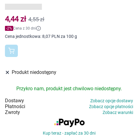
Dziecko
Higiena
4,44 zł
4,55 zł
-
2
%
Cena z 30 dni
Kosmetyki
Cena jednostkowa:
8,07 PLN za 100 g
Mężczyzna
Zdrowy styl życia
Produkt niedostępny
Zabawki
Przykro nam, produkt jest chwilowo niedostępny.
Sprzęt medyczny
Dostawy
Zobacz opcje dostawy
Płatności
Zobacz opcje płatności
Zwroty
Motoryzacja
Zobacz warunki
Grupy produktowe
Kup teraz - zapłać za 30 dni