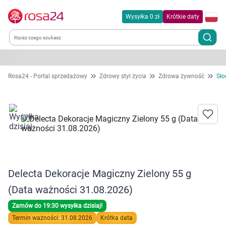
Wysyłka 0 zł
Krótkie daty
Kategorie
Rosa24 - Portal sprzedażowy
Zdrowy styl życia
Zdrowa żywność
Sło
Chemia gospodarcza
Dla zwierząt
Dom i ogród
Delecta Dekoracje Magiczny Zielony 55 g
Zdrowie
(Data ważności 31.08.2026)
Kobieta w ciąży i mama
Zamów do 19:30 wysyłka dzisiaj!
Termin ważności: 31.08.2026
Krótka data