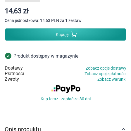
Dziecko
14,63 zł
Higiena
Cena jednostkowa:
14,63 PLN za 1 zestaw
Kosmetyki
Kupuję
Mężczyzna
Produkt dostępny w magazynie
Zdrowy styl życia
Dostawy
Zobacz opcje dostawy
Płatności
Zobacz opcje płatności
Zabawki
Zwroty
Zobacz warunki
Sprzęt medyczny
Kup teraz - zapłać za 30 dni
Motoryzacja
Grupy produktowe
Opis produktu