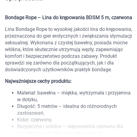
Marki
Bondage Rope – Lina do krępowania BDSM 5 m, czerwona
Lina Bondage Rope to wysokiej jakości lina do krępowania,
przeznaczona do gier erotycznych i zwiększania stymulacji
seksualnej. Wykonana z czystej bawełny, posiada mocne
włókna, które skutecznie utrzymują węzły, zapewniając
komfort i bezpieczeństwo podczas zabawy. Produkt
sprawdzi się zarówno dla początkujących, jak i dla
doświadczonych użytkowników praktyk bondage.
Najważniejsze cechy produktu:
Materiał: bawełna – miękka, wytrzymała i przyjemna
w dotyku,
Długość: 5 metrów – idealna do różnorodnych
zastosowań,
Kolor: czerwony,
Korzystamy z plików cookies w celu
Bezpieczna i solidna – odpowiednia zarówno dla
dostosowania zawartości serwisu do Twoich
początkujących, jak i zaawansowanych