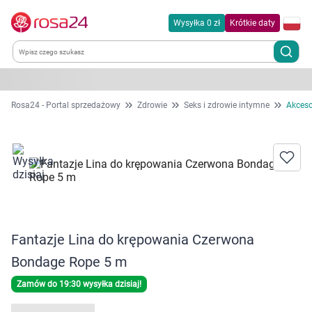
Wysyłka 0 zł
Krótkie daty
Kategorie
Rosa24 - Portal sprzedażowy
Zdrowie
Seks i zdrowie intymne
Akceso
Chemia gospodarcza
Dla zwierząt
Dom i ogród
Fantazje Lina do krępowania Czerwona
Zdrowie
Bondage Rope 5 m
Kobieta w ciąży i mama
Zamów do 19:30 wysyłka dzisiaj!