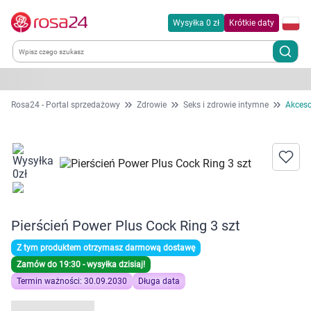
Wysyłka 0 zł
Krótkie daty
Kategorie
Rosa24 - Portal sprzedażowy
Zdrowie
Seks i zdrowie intymne
Akceso
Chemia gospodarcza
Dla zwierząt
Dom i ogród
Pierścień Power Plus Cock Ring 3 szt
Zdrowie
Z tym produktem otrzymasz darmową dostawę
Zamów do 19:30 - wysyłka dzisiaj!
Kobieta w ciąży i mama
Termin ważności: 30.09.2030
Długa data