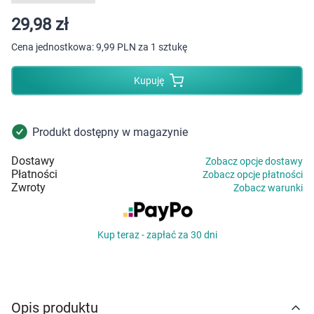
Dziecko
29,98 zł
Higiena
Cena jednostkowa:
9,99 PLN za 1 sztukę
Kosmetyki
Kupuję
Mężczyzna
Produkt dostępny w magazynie
Zdrowy styl życia
Dostawy
Zobacz opcje dostawy
Płatności
Zobacz opcje płatności
Zabawki
Zwroty
Zobacz warunki
Sprzęt medyczny
Kup teraz - zapłać za 30 dni
Motoryzacja
Grupy produktowe
Opis produktu