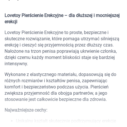
Marki
Lovetoy Pierścienie Erekcyjne – dla dłuższej i mocniejszej
erekcji
Lovetoy Pierścienie Erekcyjne to proste, bezpieczne i
skuteczne rozwiązanie, które pomaga utrzymać silniejszą
erekcję i cieszyć się przyjemnością przez dłuższy czas.
Nałożone na trzon penisa poprawiają ukrwienie członka,
dzięki czemu każdy moment bliskości staje się bardziej
intensywny.
Wykonane z elastycznego materiału, dopasowują się do
różnych rozmiarów i kształtów penisa, zapewniając
komfort i bezpieczeństwo podczas użycia. Pierścień
zwiększa przyjemność dla obojga partnerów, a jego
stosowanie jest całkowicie bezpieczne dla zdrowia.
Najważniejsze cechy:
Korzystamy z plików cookies w celu
Unikalny kształt skutecznie podtrzymujący erekcję
dostosowania zawartości serwisu do Twoich