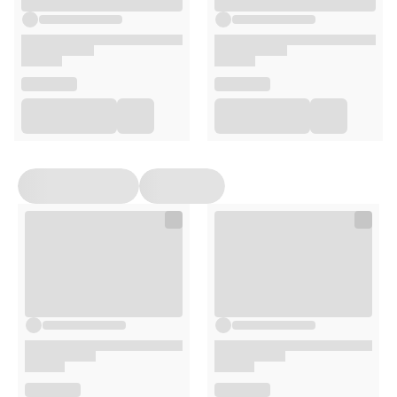
Octanediol, Ethylhexylglycerin, Disodium EDTA, Potassium
Sorbate, Fragrance (Parfum).
Sposób użycia
Po umyciu szamponem nałóż kurację na mokre
włosy.
Delikatnie wmasuj we włosy, koncentrując się na
zniszczonych fragmentach.
Pozostaw na 5 minut, następnie dokładnie spłucz.
Dla najlepszych efektów stosuj wraz z
REAL SHEA
Odżywczym szamponem do włosów
.
Opakowanie
240 ml