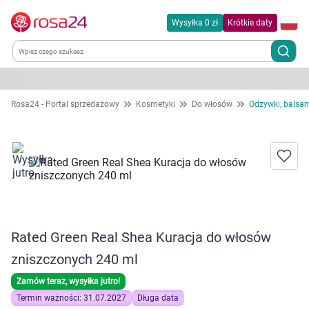
Wysyłka 0 zł
Krótkie daty
Kategorie
Rosa24 - Portal sprzedażowy
Kosmetyki
Do włosów
Odżywki, balsa
Chemia gospodarcza
Dla zwierząt
Dom i ogród
Rated Green Real Shea Kuracja do włosów
Zdrowie
zniszczonych 240 ml
Kobieta w ciąży i mama
Zamów teraz, wysyłka jutro!
Termin ważności: 31.07.2027
Długa data