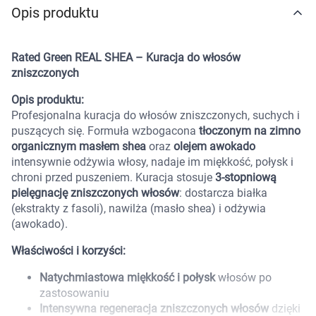
Opis produktu
Marki
Rated Green REAL SHEA – Kuracja do włosów
zniszczonych
Opis produktu:
Profesjonalna kuracja do włosów zniszczonych, suchych i
puszących się. Formuła wzbogacona
tłoczonym na zimno
organicznym masłem shea
oraz
olejem awokado
intensywnie odżywia włosy, nadaje im miękkość, połysk i
chroni przed puszeniem. Kuracja stosuje
3-stopniową
pielęgnację zniszczonych włosów
: dostarcza białka
(ekstrakty z fasoli), nawilża (masło shea) i odżywia
(awokado).
Właściwości i korzyści:
Natychmiastowa miękkość i połysk
włosów po
zastosowaniu
Korzystamy z plików cookies w celu
Intensywna regeneracja zniszczonych włosów
dzięki
dostosowania zawartości serwisu do Twoich