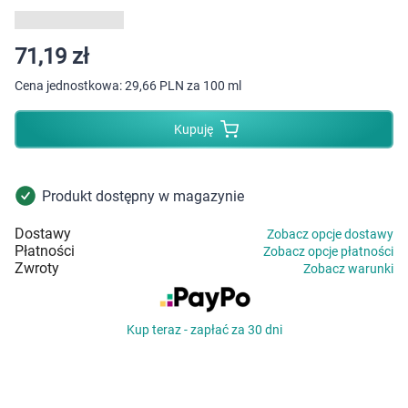
Dziecko
Higiena
71,19 zł
Cena jednostkowa:
29,66 PLN za 100 ml
Kosmetyki
Kupuję
Mężczyzna
Zdrowy styl życia
Produkt dostępny w magazynie
Dostawy
Zobacz opcje dostawy
Zabawki
Płatności
Zobacz opcje płatności
Zwroty
Zobacz warunki
Sprzęt medyczny
Kup teraz - zapłać za 30 dni
Motoryzacja
Grupy produktowe