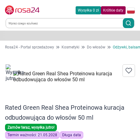
Wysyłka 0 zł
Krótkie daty
Kategorie
Rosa24 - Portal sprzedażowy
Kosmetyki
Do włosów
Odżywki, balsa
Chemia gospodarcza
Dla zwierząt
Dom i ogród
Rated Green Real Shea Proteinowa kuracja
Zdrowie
odbudowująca do włosów 50 ml
Kobieta w ciąży i mama
Zamów teraz, wysyłka jutro!
Termin ważności: 21.05.2028
Długa data