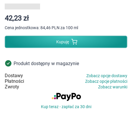
Dziecko
Higiena
42,23 zł
Cena jednostkowa:
84,46 PLN za 100 ml
Kosmetyki
Kupuję
Mężczyzna
Zdrowy styl życia
Produkt dostępny w magazynie
Dostawy
Zobacz opcje dostawy
Zabawki
Płatności
Zobacz opcje płatności
Zwroty
Zobacz warunki
Sprzęt medyczny
Kup teraz - zapłać za 30 dni
Motoryzacja
Grupy produktowe