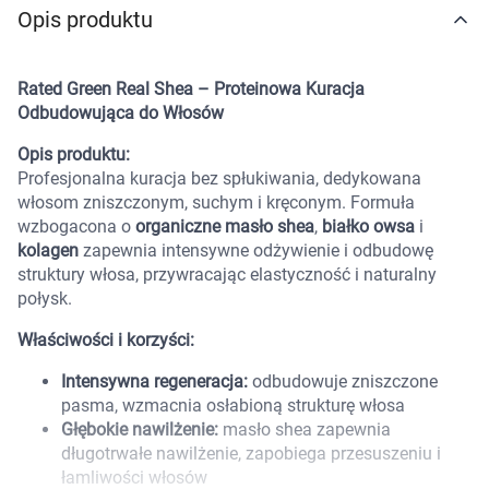
Opis produktu
Marki
Rated Green Real Shea – Proteinowa Kuracja
Odbudowująca do Włosów
Opis produktu:
Profesjonalna kuracja bez spłukiwania, dedykowana
włosom zniszczonym, suchym i kręconym. Formuła
wzbogacona o
organiczne masło shea
,
białko owsa
i
kolagen
zapewnia intensywne odżywienie i odbudowę
struktury włosa, przywracając elastyczność i naturalny
połysk.
Właściwości i korzyści:
Intensywna regeneracja:
odbudowuje zniszczone
pasma, wzmacnia osłabioną strukturę włosa
Głębokie nawilżenie:
masło shea zapewnia
długotrwałe nawilżenie, zapobiega przesuszeniu i
Korzystamy z plików cookies w celu
łamliwości włosów
dostosowania zawartości serwisu do Twoich