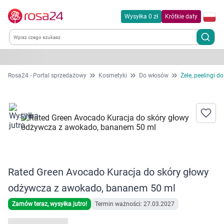
Wysyłka 0 zł
Krótkie daty
Kategorie
Rosa24 - Portal sprzedażowy
Kosmetyki
Do włosów
Żele, peelingi d
Chemia gospodarcza
Dla zwierząt
Dom i ogród
Rated Green Avocado Kuracja do skóry głowy
Zdrowie
odżywcza z awokado, bananem 50 ml
Kobieta w ciąży i mama
Zamów teraz, wysyłka jutro!
Termin ważności: 27.03.2027