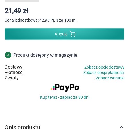
Dziecko
21,49 zł
Higiena
Cena jednostkowa:
42,98 PLN za 100 ml
Kosmetyki
Kupuję
Mężczyzna
Produkt dostępny w magazynie
Zdrowy styl życia
Dostawy
Zobacz opcje dostawy
Płatności
Zobacz opcje płatności
Zabawki
Zwroty
Zobacz warunki
Sprzęt medyczny
Kup teraz - zapłać za 30 dni
Motoryzacja
Grupy produktowe
Opis produktu