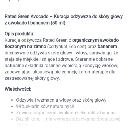
Marki
Rated Green Avocado – Kuracja odżywcza do skóry głowy
z awokado i bananem (50 ml)
Opis produktu:
Kuracja odżywcza Rated Green z
organicznym awokado
tłoczonym na zimno
(certyfikat Eco-cert) oraz
bananem
intensywnie odżywia skórę głowy i włosy, sprawiając, że
stają się miękkie, lśniące i zdrowe. Starannie dobrane
naturalne składniki roślinne wspierają kondycję włosów,
zapewniając luksusową pielęgnację i aromaterapię dla
zestresowanej skóry głowy.
Właściwości:
Odżywia i wzmacnia włosy oraz skórę głowy
99% składników naturalnych
Zawiera organiczne awokado i ekstrakt z banana
Korzystamy z plików cookies w celu
Bez silikonu – nie wymaga stosowania dodatkowej
dostosowania zawartości serwisu do Twoich
odżywki