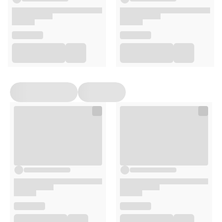
Simmondsia Chinensis (Jojoba) Seed Oil, Cetyl Esters,
Cetrimonium Chloride, Menthol, Butylene Glycol, Glycerin,
1,2-Hexanediol, Pentylene Glycol, Octanediol,
Ethylhexylglycerin, Disodium EDTA, Sodium Benzoate,
Potassium Sorbate, Fragrance (Parfum).
Sposób użycia
Po umyciu włosów szamponem nałóż kurację na mokrą
skórę głowy i włosy. Delikatnie wmasuj, pozostaw na 5
minut, a następnie dokładnie spłucz ciepłą wodą.
Opakowanie
50 ml