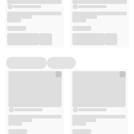
Sposób użycia
Po umyciu włosów szamponem, nałóż odpowiednią ilość
produktu. Odczekaj około 5 minut, aby składniki odżywcze
zostały wchłonięte i dokładnie spłucz wodą.
Opakowanie
200 ml