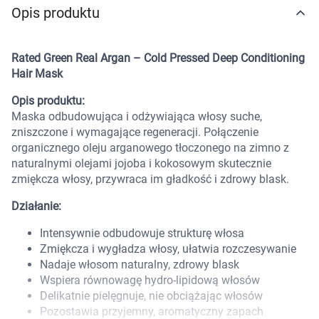
Opis produktu
Marki
Rated Green Real Argan – Cold Pressed Deep Conditioning
Hair Mask
Opis produktu:
Maska odbudowująca i odżywiająca włosy suche,
zniszczone i wymagające regeneracji. Połączenie
organicznego oleju arganowego tłoczonego na zimno z
naturalnymi olejami jojoba i kokosowym skutecznie
zmiękcza włosy, przywraca im gładkość i zdrowy blask.
Działanie:
Intensywnie odbudowuje strukturę włosa
Zmiękcza i wygładza włosy, ułatwia rozczesywanie
Nadaje włosom naturalny, zdrowy blask
Wspiera równowagę hydro-lipidową włosów
Delikatnie pielęgnuje, nie obciążając włosów
Korzystamy z plików cookies w celu
Pozostawia przyjemny, aromatyczny zapach
dostosowania zawartości serwisu do Twoich