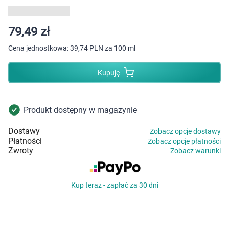
Dziecko
Higiena
79,49 zł
Cena jednostkowa:
39,74 PLN za 100 ml
Kosmetyki
Kupuję
Mężczyzna
Zdrowy styl życia
Produkt dostępny w magazynie
Dostawy
Zobacz opcje dostawy
Zabawki
Płatności
Zobacz opcje płatności
Zwroty
Zobacz warunki
Sprzęt medyczny
Kup teraz - zapłać za 30 dni
Motoryzacja
Grupy produktowe