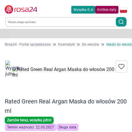
Wysyłka 0 zł
Krótkie daty
Kategorie
Rosa24 - Portal sprzedażowy
Kosmetyki
Do włosów
Maski do włosó
Chemia gospodarcza
Dla zwierząt
Dom i ogród
Rated Green Real Argan Maska do włosów 200
Zdrowie
ml
Kobieta w ciąży i mama
Zamów teraz, wysyłka jutro!
Termin ważności: 22.05.2027
Długa data