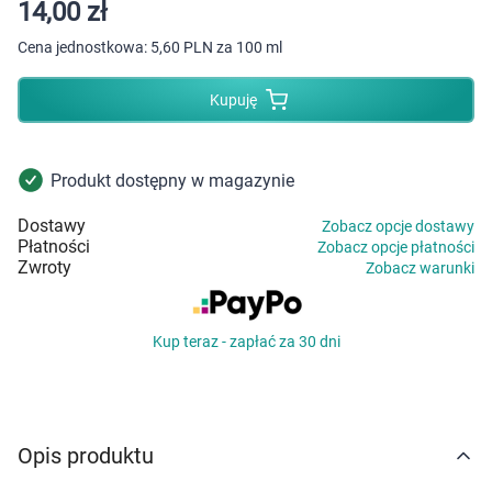
Dziecko
14,00 zł
Cena jednostkowa:
5,60 PLN za 100 ml
Higiena
Kupuję
Kosmetyki
Mężczyzna
Produkt dostępny w magazynie
Dostawy
Zobacz opcje dostawy
Zdrowy styl życia
Płatności
Zobacz opcje płatności
Zwroty
Zobacz warunki
Zabawki
Kup teraz - zapłać za 30 dni
Sprzęt medyczny
Motoryzacja
Opis produktu
Grupy produktowe