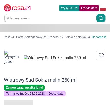
Wysyłka 0 zł
Krótkie daty
Kategorie
Rosa24 - Portal sprzedażowy
Dziecko
Zdrowie dziecka
Odporność
Chemia gospodarcza
Dla zwierząt
Dom i ogród
Wiatrowy Sad Sok z malin 250 ml
Zdrowie
Zamów teraz, wysyłka jutro!
Termin ważności: 24.02.2028
Długa data
Kobieta w ciąży i mama