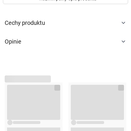
Przechowywać w suchym i chłodnym miejscu przed
naszej
polityce prywatności
. Możesz określić
otwarciem.
warunki przechowywania lub dostępu do
cookies poprzez kliknięcie przycisku
Opakowanie
Cechy produktu
"Ustawienia" lub możesz zaakceptować
250 ml
ustawienia wszystkich cookies klikając
AKCEPTUJĘ WSZYSTKIE
Opinie
AKCEPTUJĘ WSZYSTKIE
Ustawienia