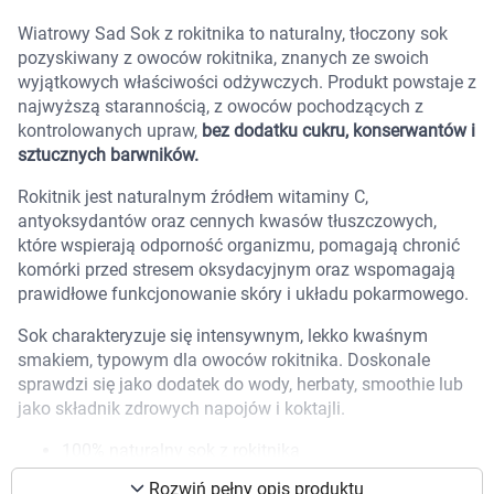
Marki
Wiatrowy Sad Sok z rokitnika to naturalny, tłoczony sok
pozyskiwany z owoców rokitnika, znanych ze swoich
wyjątkowych właściwości odżywczych. Produkt powstaje z
najwyższą starannością, z owoców pochodzących z
kontrolowanych upraw,
bez dodatku cukru, konserwantów i
sztucznych barwników.
Rokitnik jest naturalnym źródłem witaminy C,
antyoksydantów oraz cennych kwasów tłuszczowych,
które wspierają odporność organizmu, pomagają chronić
komórki przed stresem oksydacyjnym oraz wspomagają
prawidłowe funkcjonowanie skóry i układu pokarmowego.
Sok charakteryzuje się intensywnym, lekko kwaśnym
smakiem, typowym dla owoców rokitnika. Doskonale
sprawdzi się jako dodatek do wody, herbaty, smoothie lub
jako składnik zdrowych napojów i koktajli.
Korzystamy z plików cookies w celu
100% naturalny sok z rokitnika
dostosowania zawartości serwisu do Twoich
Bez dodatku cukru i konserwantów
preferencji. Więcej informacji znajdziesz w
Rozwiń pełny opis produktu