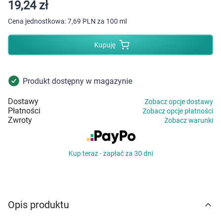
Dziecko
19,24 zł
Cena jednostkowa:
7,69 PLN za 100 ml
Higiena
Kupuję
Kosmetyki
Mężczyzna
Produkt dostępny w magazynie
Dostawy
Zobacz opcje dostawy
Zdrowy styl życia
Płatności
Zobacz opcje płatności
Zwroty
Zobacz warunki
Zabawki
Kup teraz - zapłać za 30 dni
Sprzęt medyczny
Motoryzacja
Opis produktu
Grupy produktowe