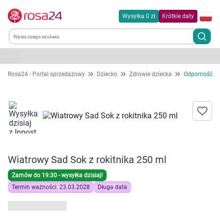
Wysyłka 0 zł
Krótkie daty
Kategorie
Rosa24 - Portal sprzedażowy
Dziecko
Zdrowie dziecka
Odporność
Chemia gospodarcza
Dla zwierząt
Dom i ogród
Wiatrowy Sad Sok z rokitnika 250 ml
Zdrowie
Zamów do 19:30 - wysyłka dzisiaj!
Termin ważności: 23.03.2028
Długa data
Kobieta w ciąży i mama