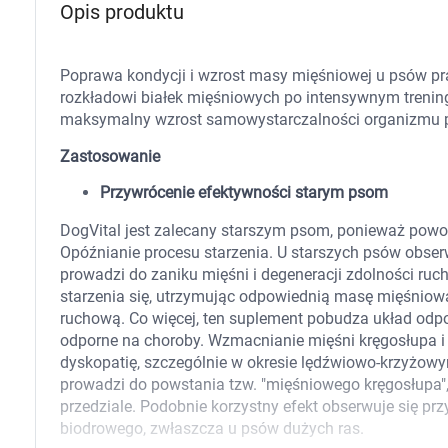
Opis produktu
Zabawki
Zwierzęta gospodarskie
Akwarystyka
Poprawa kondycji i wzrost masy mięśniowej u psów p
rozkładowi białek mięśniowych po intensywnym trening
maksymalny wzrost samowystarczalności organizmu 
Zastosowanie
Przywrócenie efektywności starym psom
DogVital jest zalecany starszym psom, ponieważ powod
Opóźnianie procesu starzenia. U starszych psów obser
prowadzi do zaniku mięśni i degeneracji zdolności ru
starzenia się, utrzymując odpowiednią masę mięśniową
ruchową. Co więcej, ten suplement pobudza układ odpor
odporne na choroby. Wzmacnianie mięśni kręgosłupa i s
dyskopatię, szczególnie w okresie lędźwiowo-krzyżowy
prowadzi do powstania tzw. "mięśniowego kręgosłupa"
przedziale. Podobnie korzystny efekt obserwuje się pr
biodrowego, zwłaszcza u psów dużych ras.