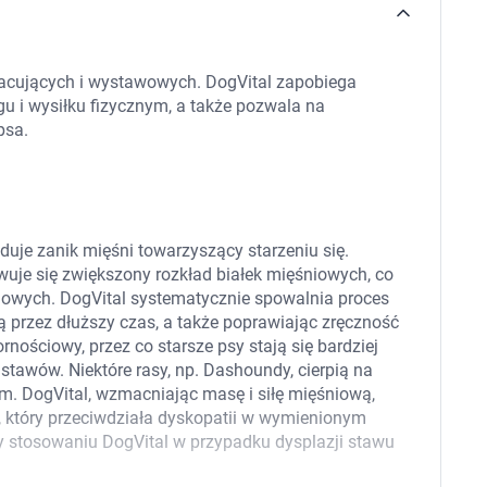
 dla psa i kota
Leki na chrypkę
Witaminy i minerały
Witaminy
Leki i suplementy z witaminą A
Witami
racujących i wystawowych. DogVital zapobiega
Leki i suplementy z witaminą A+E
u i wysiłku fizycznym, a także pozwala na
Witaminy ADEK A + D + E + K
psa.
Leki i suplementy z witaminą B1
Leki i suplementy z witaminą B2
Leki i suplementy z witaminą B3
Leki i suplementy z witaminą B6
Leki i suplementy z witaminą B9 kwas
Ak
Leki i suplementy z witaminą B12
Wk
uje zanik mięśni towarzyszący starzeniu się.
Leki i suplementy z witaminą B comp
Układ
Ni
wuje się zwiększony rozkład białek mięśniowych, co
Leki i suplementy z witaminą C
chowych. DogVital systematycznie spowalnia proces
Leki i suplementy z witaminą D
 przez dłuższy czas, a także poprawiając zręczność
Leki i suplementy z witaminą E
Leki i suplementy z witaminą K
nościowy, przez co starsze psy stają się bardziej
Leki i suplementy z witaminami K+D
tawów. Niektóre rasy, np. Dashoundy, cierpią na
Biotyna
m. DogVital, wzmacniając masę i siłę mięśniową,
Pozostałe witaminy
Katar
Ma
, który przeciwdziała dyskopatii w wymienionym
Leki i suplementy z witaminą B5
zy stosowaniu DogVital w przypadku dysplazji stawu
Minerały w tabletkach i płynie
Tabletki i preparaty z chromem