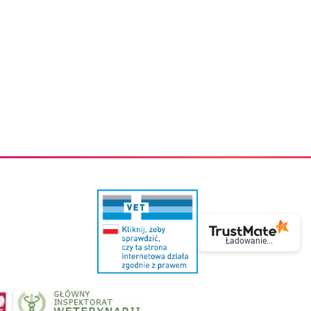
eczki do zębów dla dzieci
Kremy do twarzy
cięce
Kremy przeciwzmarszczkowe
i
Kremy na noc
ory i akcesoria
Cera mieszana tłusta trądzikowa
i i akcesoria
Cera sucha
Smoczki uspokajające dla dzieci i niemowlaków
Cera naczynkowa
Akcesoria do smoczków
Cera wrażliwa i atopowa
 i tekstylia dla dzieci
Na dzień
Otulacze
Na dzień i na noc
Prześcieradła, podkłady
Mgiełki do twarzy
ria do kąpieli
Olejki do twarzy
i
Paski i plastry oczyszczające
nie dzieci
Preparaty punktowe
Szczoteczki i akcesoria do mycia butelek dla dzieci i niemow
Serum do twarzy
Termosy dla dzieci i niemowląt
Wody termalne
Śniadaniowki dla dzieci i niemowląt
Korean Beauty
Sterylizatory do butelek dla dzieci i niemowląt
Do rzęs i brwi
Butelki dla dzieci
Kosmetyki do makijażu oczu
Ładowanie...
Akcesoria do butelek i kubków
Tusze do rzęs
Kubki dla dzieci
Kredki do oczu
Podgrzewacze
Eyelinery
Przechowywanie mleka
Cienie do powiek
Śliniaki
Artykuły kosmetyczne