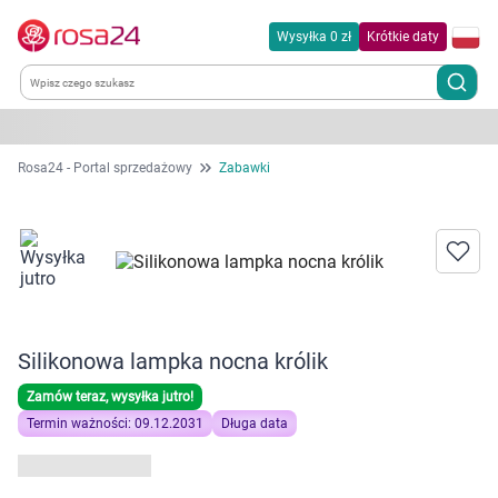
Wysyłka 0 zł
Krótkie daty
Kategorie
Rosa24 - Portal sprzedażowy
Zabawki
Chemia gospodarcza
Dla zwierząt
Dom i ogród
Silikonowa lampka nocna królik
Zdrowie
Zamów teraz, wysyłka jutro!
Termin ważności: 09.12.2031
Długa data
Kobieta w ciąży i mama