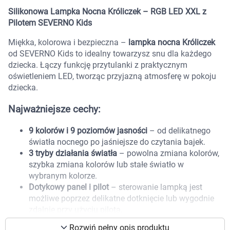
Marki
Silikonowa Lampka Nocna Króliczek – RGB LED XXL z
Pilotem SEVERNO Kids
Miękka, kolorowa i bezpieczna –
lampka nocna Króliczek
od SEVERNO Kids to idealny towarzysz snu dla każdego
dziecka. Łączy funkcję przytulanki z praktycznym
oświetleniem LED, tworząc przyjazną atmosferę w pokoju
dziecka.
Najważniejsze cechy:
9 kolorów i 9 poziomów jasności
– od delikatnego
światła nocnego po jaśniejsze do czytania bajek.
3 tryby działania światła
– powolna zmiana kolorów,
szybka zmiana kolorów lub stałe światło w
wybranym kolorze.
Dotykowy panel i pilot
– sterowanie lampką jest
możliwe poprzez delikatne dotknięcie lub wygodnie
Korzystamy z plików cookies w celu
zdalnie przy użyciu pilota.
dostosowania zawartości serwisu do Twoich
Wyłącznik czasowy
– ustawienie pracy lampki na 15,
preferencji. Więcej informacji znajdziesz w
Rozwiń pełny opis produktu