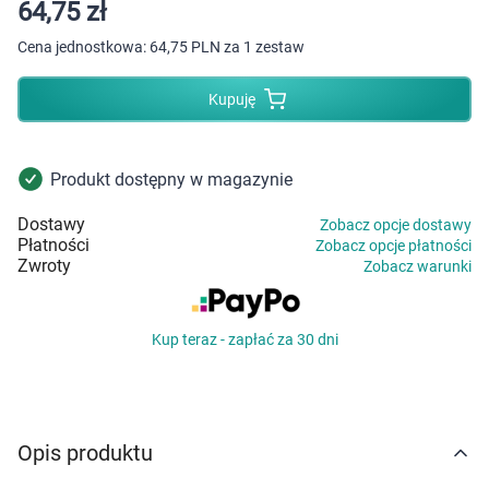
Dziecko
64,75 zł
Cena jednostkowa:
64,75 PLN za 1 zestaw
Higiena
Kupuję
Kosmetyki
Mężczyzna
Produkt dostępny w magazynie
Dostawy
Zobacz opcje dostawy
Zdrowy styl życia
Płatności
Zobacz opcje płatności
Zwroty
Zobacz warunki
Zabawki
Kup teraz - zapłać za 30 dni
Sprzęt medyczny
Motoryzacja
Opis produktu
Grupy produktowe