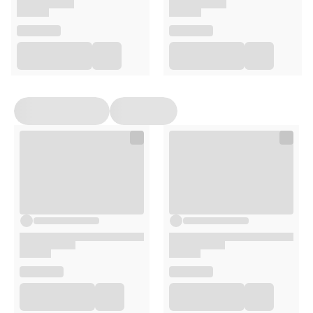
Lampka nocna LED Króliczek
Pilot zdalnego sterowania (bateria w pilocie w
zestawie, foliowe zabezpieczenie do usunięcia)
Kabel USB do ładowania lampki
Instrukcja obsługi w 22 językach
Oryginalne opakowanie