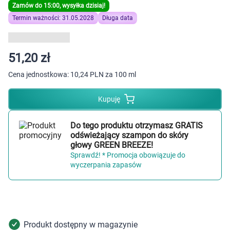
Dziecko
Zamów do 15:00, wysyłka dzisiaj!
Termin ważności: 31.05.2028
Długa data
Higiena
Kosmetyki
51,20 zł
Cena jednostkowa:
10,24 PLN za 100 ml
Mężczyzna
Kupuję
Zdrowy styl życia
Do tego produktu otrzymasz GRATIS
Zabawki
odświeżający szampon do skóry
głowy GREEN BREEZE!
Sprawdź! * Promocja obowiązuje do
Sprzęt medyczny
wyczerpania zapasów
Motoryzacja
Grupy produktowe
Produkt dostępny w magazynie