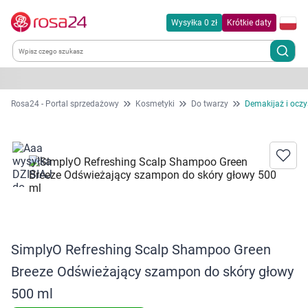
Wysyłka 0 zł
Krótkie daty
Kategorie
Rosa24 - Portal sprzedażowy
Kosmetyki
Do twarzy
Demakijaż i oczy
Chemia gospodarcza
Dla zwierząt
Dom i ogród
Zdrowie
SimplyO Refreshing Scalp Shampoo Green
Breeze Odświeżający szampon do skóry głowy
Kobieta w ciąży i mama
500 ml