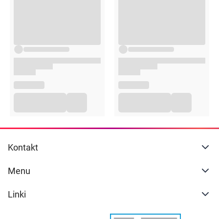
Glycyrrhiza Glabra Root Extract, Laminaria Japonica
Extract, Morus Alba Bark Extract, Paeonia Lactiflora Root
Extract, Phellinus Linteus Extract, Sophora Flavescens
Root Extract, Camellia Japonica Leaf Extract, Ceratonia
Siliqua Fruit Extract, Diospyros Kaki Fruit Extract, Hexyl
Cinnamal, Limonene
Sposób użycia
Zwilż dokładnie włosy i skórę głowy letnią wodą.
Nanieś szampon na dłonie i spień przed aplikacją.
Wmasuj pianę w skalp i włosy, następnie dokładnie
spłucz wodą.
Opakowanie
Kontakt
500 ml
Menu
Linki