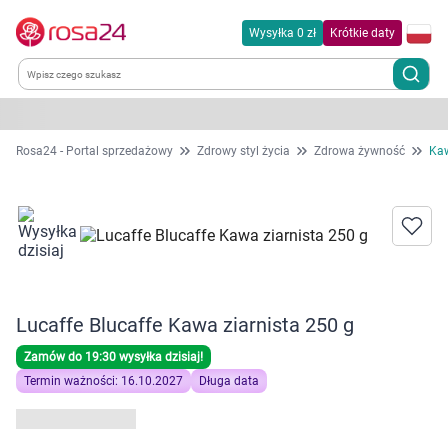
Wysyłka 0 zł
Krótkie daty
Kategorie
Rosa24 - Portal sprzedażowy
Zdrowy styl życia
Zdrowa żywność
Ka
Chemia gospodarcza
Dla zwierząt
Dom i ogród
Lucaffe Blucaffe Kawa ziarnista 250 g
Zdrowie
Zamów do 19:30 wysyłka dzisiaj!
Termin ważności: 16.10.2027
Długa data
Kobieta w ciąży i mama