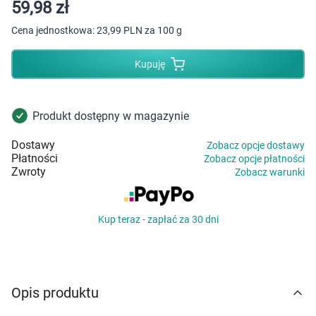
Dziecko
59,98 zł
Cena jednostkowa:
23,99 PLN za 100 g
Higiena
Kupuję
Kosmetyki
Mężczyzna
Produkt dostępny w magazynie
Dostawy
Zobacz opcje dostawy
Zdrowy styl życia
Płatności
Zobacz opcje płatności
Zwroty
Zobacz warunki
Zabawki
Kup teraz - zapłać za 30 dni
Sprzęt medyczny
Motoryzacja
Opis produktu
Grupy produktowe