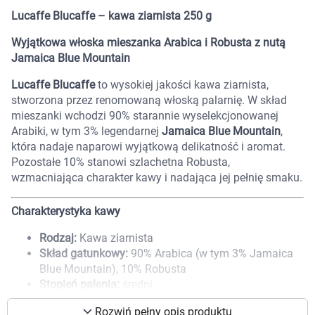
Marki
Lucaffe Blucaffe – kawa ziarnista 250 g
Wyjątkowa włoska mieszanka Arabica i Robusta z nutą
Jamaica Blue Mountain
Lucaffe Blucaffe
to wysokiej jakości kawa ziarnista,
stworzona przez renomowaną włoską palarnię. W skład
mieszanki wchodzi 90% starannie wyselekcjonowanej
Arabiki, w tym 3% legendarnej
Jamaica Blue Mountain
,
która nadaje naparowi wyjątkową delikatność i aromat.
Pozostałe 10% stanowi szlachetna Robusta,
wzmacniająca charakter kawy i nadająca jej pełnię smaku.
Charakterystyka kawy
Rodzaj:
Kawa ziarnista
Skład gatunkowy:
90% Arabica (w tym 3% Jamaica
Blue Mountain), 10% Robusta
Korzystamy z plików cookies w celu
Stopień palenia:
średni
dostosowania zawartości serwisu do Twoich
Waga:
250 g
preferencji. Więcej informacji znajdziesz w
Rozwiń pełny opis produktu