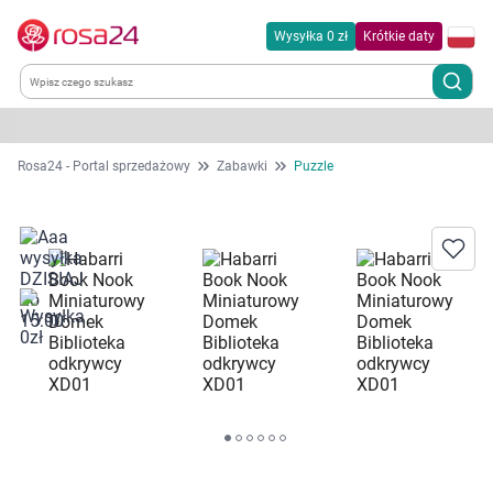
Wysyłka 0 zł
Krótkie daty
Kategorie
Rosa24 - Portal sprzedażowy
Zabawki
Puzzle
Chemia gospodarcza
Dla zwierząt
Dom i ogród
Zdrowie
Kobieta w ciąży i mama