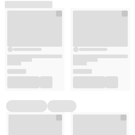
Waga zestawu (z opakowaniem):
0,9 kg
Jakość i bezpieczeństwo
Wysokiej jakości nadruki
UV printing
z dbałością o
detale
Gładkie powierzchnie, precyzyjnie wycięte elementy
Produkt
ECO friendly
Certyfikat
CE
Zgodność z europejskimi normami:
EN71-1, EN71-2,
EN71-3
Opakowanie
elementy drewniane i papierowe potrzebne do
złożenia modelu
żarówki LED
klej
zestaw podstawowych narzędzi
osłona antykurzowa (montowana od frontu)*
instrukcja obrazkowa