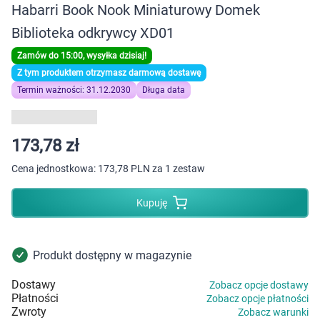
Dziecko
Habarri Book Nook Miniaturowy Domek
Biblioteka odkrywcy XD01
Higiena
Zamów do 15:00, wysyłka dzisiaj!
Z tym produktem otrzymasz darmową dostawę
Kosmetyki
Termin ważności: 31.12.2030
Długa data
Mężczyzna
173,78 zł
Zdrowy styl życia
Cena jednostkowa:
173,78 PLN za 1 zestaw
Zabawki
Kupuję
Sprzęt medyczny
Produkt dostępny w magazynie
Motoryzacja
Dostawy
Zobacz opcje dostawy
Płatności
Grupy produktowe
Zobacz opcje płatności
Zwroty
Zobacz warunki