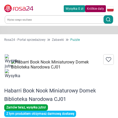
Wysyłka 0 zł
Krótkie daty
Kategorie
Rosa24 - Portal sprzedażowy
Zabawki
Puzzle
Chemia gospodarcza
Dla zwierząt
Dom i ogród
Habarri Book Nook Miniaturowy Domek
Zdrowie
Biblioteka Narodowa CJ01
Kobieta w ciąży i mama
Zamów teraz, wysyłka jutro!
Z tym produktem otrzymasz darmową dostawę