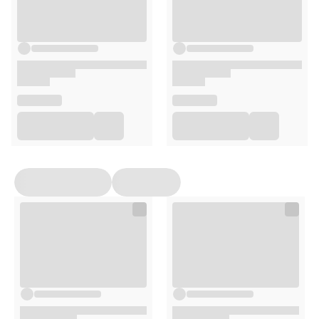
dedykowane otwory
Oświetlenie LED
z przyciskiem w górnej części
modelu
Wysokiej jakości nadruki
UV printing
, odwzorowujące
drobne detale
Produkt
ECO friendly
Opakowanie
elementy drewniane i papierowe potrzebne do
złożenia modelu
żarówki LED
klej
zestaw podstawowych narzędzi
osłona antykurzowa*
instrukcja obrazkowa
opakowanie producenta