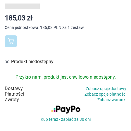
Dziecko
Higiena
185,03 zł
Cena jednostkowa:
185,03 PLN za 1 zestaw
Kosmetyki
Mężczyzna
Zdrowy styl życia
Produkt niedostępny
Zabawki
Przykro nam, produkt jest chwilowo niedostępny.
Dostawy
Zobacz opcje dostawy
Sprzęt medyczny
Płatności
Zobacz opcje płatności
Zwroty
Zobacz warunki
Motoryzacja
Kup teraz - zapłać za 30 dni
Grupy produktowe