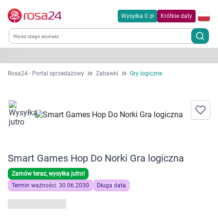
Wysyłka 0 zł
Krótkie daty
Kategorie
Rosa24 - Portal sprzedażowy
Zabawki
Gry logiczne
Chemia gospodarcza
Dla zwierząt
Dom i ogród
Smart Games Hop Do Norki Gra logiczna
Zdrowie
Zamów teraz, wysyłka jutro!
Termin ważności: 30.06.2030
Długa data
Kobieta w ciąży i mama