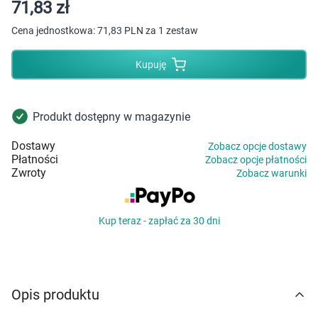
Dziecko
71,83 zł
Cena jednostkowa:
71,83 PLN za 1 zestaw
Higiena
Kupuję
Kosmetyki
Mężczyzna
Produkt dostępny w magazynie
Dostawy
Zobacz opcje dostawy
Zdrowy styl życia
Płatności
Zobacz opcje płatności
Zwroty
Zobacz warunki
Zabawki
Kup teraz - zapłać za 30 dni
Sprzęt medyczny
Motoryzacja
Opis produktu
Grupy produktowe