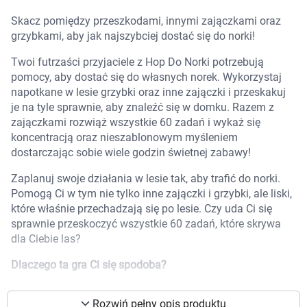
Marki
Skacz pomiędzy przeszkodami, innymi zajączkami oraz
grzybkami, aby jak najszybciej dostać się do norki!
Twoi futrzaści przyjaciele z Hop Do Norki potrzebują
pomocy, aby dostać się do własnych norek. Wykorzystaj
napotkane w lesie grzybki oraz inne zajączki i przeskakuj
je na tyle sprawnie, aby znaleźć się w domku. Razem z
zajączkami rozwiąż wszystkie 60 zadań i wykaż się
koncentracją oraz nieszablonowym myśleniem
dostarczając sobie wiele godzin świetnej zabawy!
Zaplanuj swoje działania w lesie tak, aby trafić do norki.
Pomogą Ci w tym nie tylko inne zajączki i grzybki, ale liski,
które właśnie przechadzają się po lesie. Czy uda Ci się
sprawnie przeskoczyć wszystkie 60 zadań, które skrywa
dla Ciebie las?
Dlaczego ta gra Ci się spodoba?
Korzystamy z plików cookies w celu
dostosowania zawartości serwisu do Twoich
Tematyka, która przypadnie do gustu nie tylko
preferencji. Więcej informacji znajdziesz w
Rozwiń pełny opis produktu
najmłodszym! Każdy kocha króliczki, prawda?