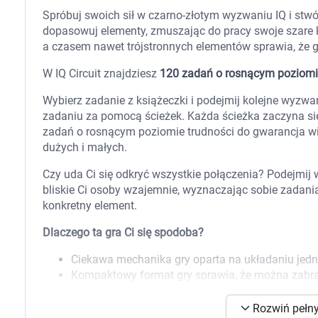
Zabawki
Spróbuj swoich sił w czarno-złotym wyzwaniu IQ i stwó
Zwierzęta gospodarskie
dopasowuj elementy, zmuszając do pracy swoje szare k
Akwarystyka
a czasem nawet trójstronnych elementów sprawia, że 
W IQ Circuit znajdziesz
120 zadań o rosnącym poziomie
Wybierz zadanie z książeczki i podejmij kolejne wyzwan
zadaniu za pomocą ścieżek. Każda ścieżka zaczyna się
zadań o rosnącym poziomie trudności do gwarancja wi
dużych i małych.
Czy uda Ci się odkryć wszystkie połączenia? Podejmi
bliskie Ci osoby wzajemnie, wyznaczając sobie zadania
konkretny element.
Dlaczego ta gra Ci się spodoba?
Ciekawa mechanika gry oparta na układaniu jedno
Kompaktowy format gry sprawia, że można zabra
Trening wyobraźni przestrzennej i koncentracji.
K
Rozwiń pełny
Opakowanie