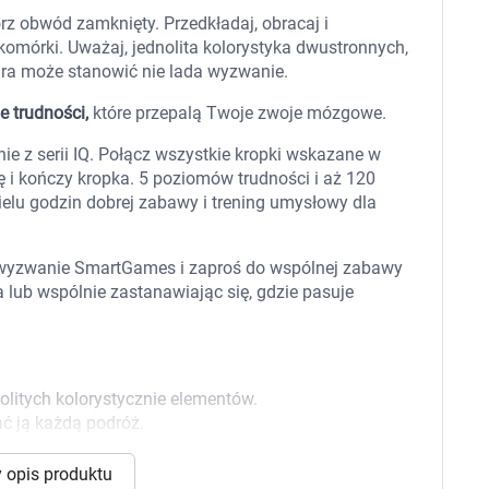
 dla psa i kota
Leki na chrypkę
rz obwód zamknięty. Przedkładaj, obracaj i
Witaminy i minerały
omórki. Uważaj, jednolita kolorystyka dwustronnych,
Witaminy
gra może stanowić nie lada wyzwanie.
Leki i suplementy z witaminą A
Witami
Leki i suplementy z witaminą A+E
 trudności,
które przepalą Twoje zwoje mózgowe.
Witaminy ADEK A + D + E + K
Leki i suplementy z witaminą B1
ie z serii IQ. Połącz wszystkie kropki wskazane w
Leki i suplementy z witaminą B2
 i kończy kropka. 5 poziomów trudności i aż 120
Leki i suplementy z witaminą B3
Leki i suplementy z witaminą B6
elu godzin dobrej zabawy i trening umysłowy dla
Leki i suplementy z witaminą B9 kwas
Ak
Leki i suplementy z witaminą B12
Wk
Leki i suplementy z witaminą B comp
Układ
Ni
j wyzwanie SmartGames i zaproś do wspólnej zabawy
Leki i suplementy z witaminą C
 lub wspólnie zastanawiając się, gdzie pasuje
Leki i suplementy z witaminą D
Leki i suplementy z witaminą E
Leki i suplementy z witaminą K
Leki i suplementy z witaminami K+D
Biotyna
litych kolorystycznie elementów.
Pozostałe witaminy
Katar
Ma
ć ją każdą podróż.
Leki i suplementy z witaminą B5
Minerały w tabletkach i płynie
Tabletki i preparaty z chromem
orzystamy z plików cookies w celu dostosowania zawartości
 opis produktu