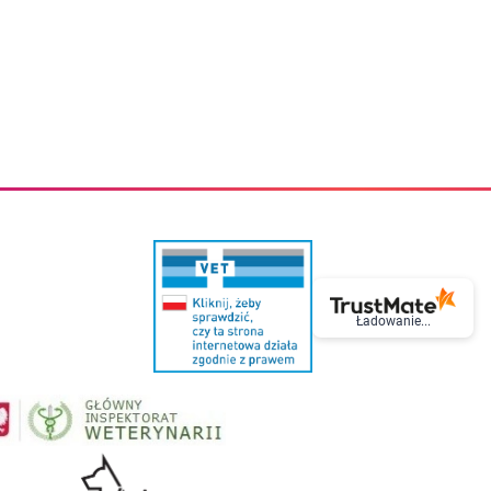
eczki do zębów dla dzieci
Kremy do twarzy
cięce
Kremy przeciwzmarszczkowe
i
Kremy na noc
ory i akcesoria
Cera mieszana tłusta trądzikowa
i i akcesoria
Cera sucha
Smoczki uspokajające dla dzieci i niemowlaków
Cera naczynkowa
Akcesoria do smoczków
Cera wrażliwa i atopowa
 i tekstylia dla dzieci
Na dzień
Otulacze
Na dzień i na noc
Prześcieradła, podkłady
Mgiełki do twarzy
ria do kąpieli
Olejki do twarzy
i
Paski i plastry oczyszczające
nie dzieci
Preparaty punktowe
Szczoteczki i akcesoria do mycia butelek dla dzieci i niemow
Serum do twarzy
Termosy dla dzieci i niemowląt
Wody termalne
Ładowanie...
Śniadaniowki dla dzieci i niemowląt
Korean Beauty
Sterylizatory do butelek dla dzieci i niemowląt
Do rzęs i brwi
Butelki dla dzieci
Kosmetyki do makijażu oczu
Akcesoria do butelek i kubków
Tusze do rzęs
Kubki dla dzieci
Kredki do oczu
Podgrzewacze
Eyelinery
Przechowywanie mleka
Cienie do powiek
Śliniaki
Artykuły kosmetyczne