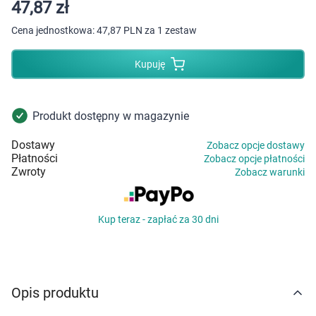
Dziecko
47,87 zł
Cena jednostkowa:
47,87 PLN za 1 zestaw
Higiena
Kupuję
Kosmetyki
Mężczyzna
Produkt dostępny w magazynie
Dostawy
Zobacz opcje dostawy
Zdrowy styl życia
Płatności
Zobacz opcje płatności
Zwroty
Zobacz warunki
Zabawki
Kup teraz - zapłać za 30 dni
Sprzęt medyczny
Motoryzacja
Opis produktu
Grupy produktowe