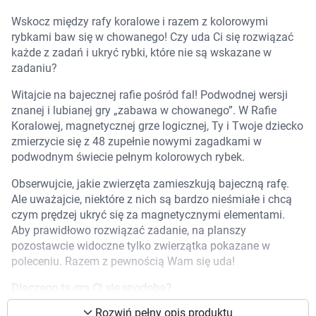
Marki
Wskocz między rafy koralowe i razem z kolorowymi
rybkami baw się w chowanego! Czy uda Ci się rozwiązać
każde z zadań i ukryć rybki, które nie są wskazane w
zadaniu?
Witajcie na bajecznej rafie pośród fal! Podwodnej wersji
znanej i lubianej gry „zabawa w chowanego”. W Rafie
Koralowej, magnetycznej grze logicznej, Ty i Twoje dziecko
zmierzycie się z 48 zupełnie nowymi zagadkami w
podwodnym świecie pełnym kolorowych rybek.
Obserwujcie, jakie zwierzęta zamieszkują bajeczną rafę.
Ale uważajcie, niektóre z nich są bardzo nieśmiałe i chcą
czym prędzej ukryć się za magnetycznymi elementami.
Aby prawidłowo rozwiązać zadanie, na planszy
pozostawcie widoczne tylko zwierzątka pokazane w
poleceniu. Razem z pewnością Wam się uda!
Korzystamy z plików cookies w celu
Dlaczego ta gra Ci się spodoba?
dostosowania zawartości serwisu do Twoich
preferencji. Więcej informacji znajdziesz w
Rozwiń pełny opis produktu
Idealny tytuł dla wszystkich, którzy kochają