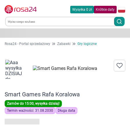
Wysyłka 0 zł
Krótkie daty
Kategorie
Rosa24 - Portal sprzedażowy
Zabawki
Gry logiczne
Chemia gospodarcza
Dla zwierząt
Dom i ogród
Smart Games Rafa Koralowa
Zdrowie
Zamów do 15:00, wysyłka dzisiaj!
Termin ważności: 31.08.2030
Długa data
Kobieta w ciąży i mama