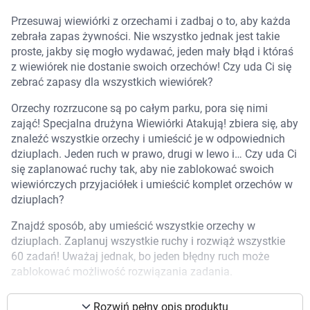
Marki
Przesuwaj wiewiórki z orzechami i zadbaj o to, aby każda
zebrała zapas żywności. Nie wszystko jednak jest takie
proste, jakby się mogło wydawać, jeden mały błąd i któraś
z wiewiórek nie dostanie swoich orzechów! Czy uda Ci się
zebrać zapasy dla wszystkich wiewiórek?
Orzechy rozrzucone są po całym parku, pora się nimi
zająć! Specjalna drużyna Wiewiórki Atakują! zbiera się, aby
znaleźć wszystkie orzechy i umieścić je w odpowiednich
dziuplach. Jeden ruch w prawo, drugi w lewo i… Czy uda Ci
się zaplanować ruchy tak, aby nie zablokować swoich
wiewiórczych przyjaciółek i umieścić komplet orzechów w
dziuplach?
Znajdź sposób, aby umieścić wszystkie orzechy w
dziuplach. Zaplanuj wszystkie ruchy i rozwiąż wszystkie
60 zadań! Uważaj jednak, bo jeden błędny ruch może
zablokować możliwość rozwiązania zadania.
Korzystamy z plików cookies w celu
dostosowania zawartości serwisu do Twoich
Dlaczego ta gra Ci się spodoba?
preferencji. Więcej informacji znajdziesz w
Rozwiń pełny opis produktu