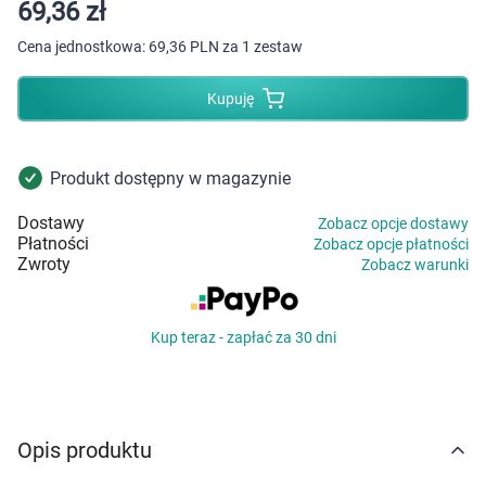
Dziecko
69,36 zł
Cena jednostkowa:
69,36 PLN za 1 zestaw
Higiena
Kupuję
Kosmetyki
Mężczyzna
Produkt dostępny w magazynie
Dostawy
Zobacz opcje dostawy
Zdrowy styl życia
Płatności
Zobacz opcje płatności
Zwroty
Zobacz warunki
Zabawki
Kup teraz - zapłać za 30 dni
Sprzęt medyczny
Motoryzacja
Opis produktu
Grupy produktowe