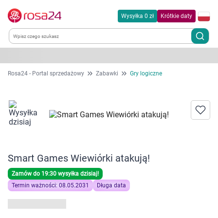
Wysyłka 0 zł
Krótkie daty
Kategorie
Rosa24 - Portal sprzedażowy
Zabawki
Gry logiczne
Chemia gospodarcza
Dla zwierząt
Dom i ogród
Smart Games Wiewiórki atakują!
Zdrowie
Zamów do 19:30 wysyłka dzisiaj!
Termin ważności: 08.05.2031
Długa data
Kobieta w ciąży i mama