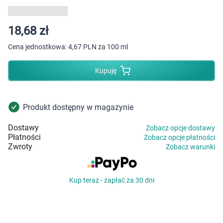
Dziecko
Higiena
18,68 zł
Cena jednostkowa:
4,67 PLN za 100 ml
Kosmetyki
Kupuję
Mężczyzna
Zdrowy styl życia
Produkt dostępny w magazynie
Dostawy
Zobacz opcje dostawy
Zabawki
Płatności
Zobacz opcje płatności
Zwroty
Zobacz warunki
Sprzęt medyczny
Kup teraz - zapłać za 30 dni
Motoryzacja
Grupy produktowe