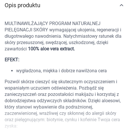
Opis produktu
Marki
MULTINAWILŻAJĄCY PROGRAM NATURALNEJ
PIELĘGNACJI SKÓRY wymagającej ukojenia, regeneracji i
długotrwałego nawodnienia. Natychmiastowy ratunek dla
skóry przesuszonej, swędzącej, uszkodzonej, dzięki
zawartości
100% aloe vera extract.
EFEKT:
wygładzona, miękka i dobrze nawilżona cera
Pozwól skórze cieszyć się skutecznym oczyszczeniem i
wspaniałym uczuciem odświeżenia. Pozbądź się
zanieczyszczeń oraz pozostałości makijażu i korzystaj z
dobrodziejstwa odżywczych składników. Dzięki aloesowi,
który stanowi wybawienie dla podrażnionej,
zaczerwienionej, wrażliwej czy skłonnej do alergii skóry
oraz pielęgnującym: biotynie, cynku i kofeinie Twoja cera
Korzystamy z plików cookies w celu
zyska:
dostosowania zawartości serwisu do Twoich