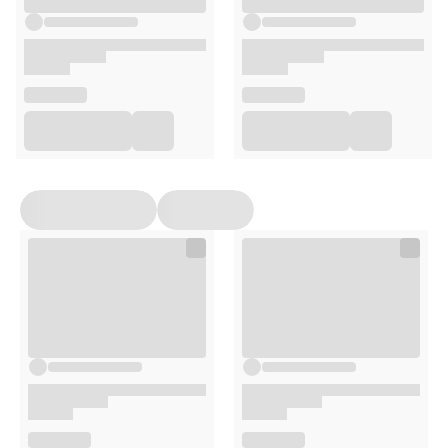
makijaż.
W przypadku demakijażu oczu, przyłóż wacik i odczekaj do
momentu rozpuszczenia makijażu.
Opakowanie
400ml