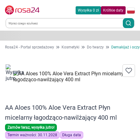
Wysyłka 0 zł
Krótkie daty
Kategorie
Rosa24 - Portal sprzedażowy
Kosmetyki
Do twarzy
Demakijaż i oczy
Chemia gospodarcza
Dla zwierząt
Dom i ogród
AA Aloes 100% Aloe Vera Extract Płyn
Zdrowie
micelarny łagodząco-nawilżający 400 ml
Kobieta w ciąży i mama
Zamów teraz, wysyłka jutro!
Termin ważności: 30.11.2028
Długa data