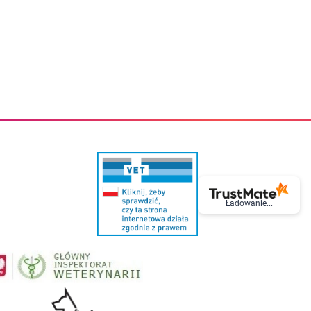
eczki do zębów dla dzieci
Kremy do twarzy
cięce
Kremy przeciwzmarszczkowe
i
Kremy na noc
ory i akcesoria
Cera mieszana tłusta trądzikowa
i i akcesoria
Cera sucha
Smoczki uspokajające dla dzieci i niemowlaków
Cera naczynkowa
Akcesoria do smoczków
Cera wrażliwa i atopowa
 i tekstylia dla dzieci
Na dzień
Otulacze
Na dzień i na noc
Prześcieradła, podkłady
Mgiełki do twarzy
ria do kąpieli
Olejki do twarzy
i
Paski i plastry oczyszczające
nie dzieci
Preparaty punktowe
Szczoteczki i akcesoria do mycia butelek dla dzieci i niemow
Serum do twarzy
Termosy dla dzieci i niemowląt
Wody termalne
Ładowanie...
Śniadaniowki dla dzieci i niemowląt
Korean Beauty
Sterylizatory do butelek dla dzieci i niemowląt
Do rzęs i brwi
Butelki dla dzieci
Kosmetyki do makijażu oczu
Akcesoria do butelek i kubków
Tusze do rzęs
Kubki dla dzieci
Kredki do oczu
Podgrzewacze
Eyelinery
Przechowywanie mleka
Cienie do powiek
Śliniaki
Artykuły kosmetyczne