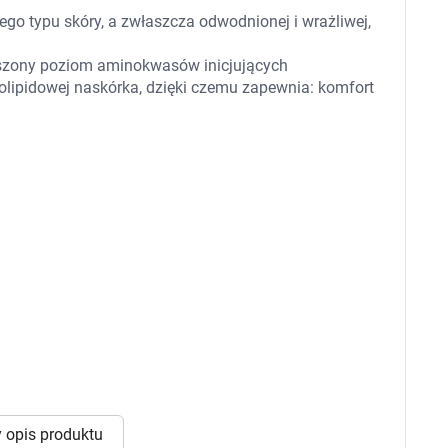
 dla psa i kota
Leki na chrypkę
ego typu skóry, a zwłaszcza odwodnionej i wrażliwej,
Witaminy i minerały
Witaminy
kszony poziom aminokwasów inicjujących
Leki i suplementy z witaminą A
Witami
lipidowej naskórka, dzięki czemu zapewnia: komfort
Leki i suplementy z witaminą A+E
Witaminy ADEK A + D + E + K
Leki i suplementy z witaminą B1
Leki i suplementy z witaminą B2
Leki i suplementy z witaminą B3
Leki i suplementy z witaminą B6
Leki i suplementy z witaminą B9 kwas
Ak
Leki i suplementy z witaminą B12
Wk
Leki i suplementy z witaminą B comp
Układ
Ni
Leki i suplementy z witaminą C
Leki i suplementy z witaminą D
Leki i suplementy z witaminą E
Leki i suplementy z witaminą K
Leki i suplementy z witaminami K+D
Biotyna
Pozostałe witaminy
Katar
Ma
Leki i suplementy z witaminą B5
Minerały w tabletkach i płynie
Tabletki i preparaty z chromem
orzystamy z plików cookies w celu dostosowania zawartości
 opis produktu