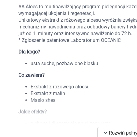
Zabawki
AA Aloes to multinawilżający program pielęgnacji każd
Zwierzęta gospodarskie
wymagającej ukojenia i regeneracji.
Akwarystyka
Unikatowy ekstrakt z różowego aloesu wyróżnia zwię
mechanizmy nawodnienia oraz odbudowy bariery hydro
już od 1. minuty oraz intensywne nawilżenie do 72 h.
* Zgłoszenie patentowe Laboratorium OCEANIC
Dla kogo?
usta suche, pozbawione blasku
Co zawiera?
Ekstrakt z różowego aloesu
Ekstrakt z malin
Masło shea
Jakie efekty?
głęboko i długotrwale nawilżone usta
słodkie usta z kuszącym połyskiem
K
Rozwiń pełny
delikatnie podkreślony różowy odcień ust