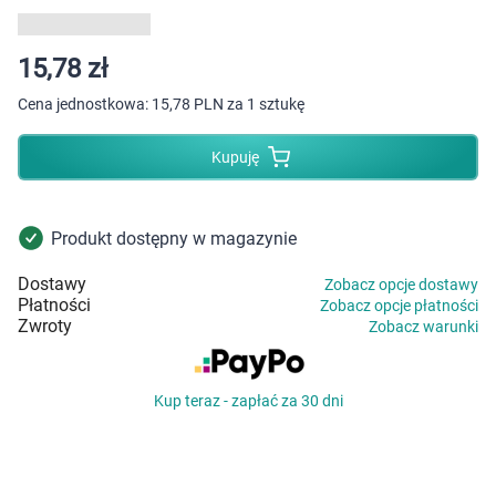
Dziecko
Higiena
15,78 zł
Cena jednostkowa:
15,78 PLN za 1 sztukę
Kosmetyki
Kupuję
Mężczyzna
Zdrowy styl życia
Produkt dostępny w magazynie
Dostawy
Zobacz opcje dostawy
Zabawki
Płatności
Zobacz opcje płatności
Zwroty
Zobacz warunki
Sprzęt medyczny
Kup teraz - zapłać za 30 dni
Motoryzacja
Grupy produktowe