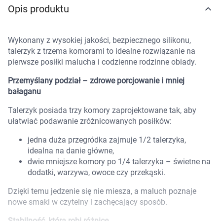
Opis produktu
Marki
Wykonany z wysokiej jakości, bezpiecznego silikonu,
talerzyk z trzema komorami to idealne rozwiązanie na
pierwsze posiłki malucha i codzienne rodzinne obiady.
Przemyślany podział – zdrowe porcjowanie i mniej
bałaganu
Talerzyk posiada trzy komory zaprojektowane tak, aby
ułatwiać podawanie zróżnicowanych posiłków:
jedna duża przegródka zajmuje 1/2 talerzyka,
idealna na danie główne,
dwie mniejsze komory po 1/4 talerzyka – świetne na
dodatki, warzywa, owoce czy przekąski.
Dzięki temu jedzenie się nie miesza, a maluch poznaje
nowe smaki w czytelny i zachęcający sposób.
Korzystamy z plików cookies w celu
dostosowania zawartości serwisu do Twoich
Stabilność, która robi różnicę