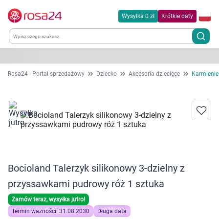
Wysyłka 0 zł
Krótkie daty
Kategorie
Rosa24 - Portal sprzedażowy
Dziecko
Akcesoria dziecięce
Karmienie 
Chemia gospodarcza
Dla zwierząt
Dom i ogród
Bocioland Talerzyk silikonowy 3-dzielny z
Zdrowie
przyssawkami pudrowy róż 1 sztuka
Kobieta w ciąży i mama
Zamów teraz, wysyłka jutro!
Termin ważności: 31.08.2030
Długa data