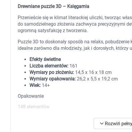
Zabawki
Drewniane puzzle 3D – Księgarnia
Zwierzęta gospodarskie
Akwarystyka
Przenieście się w klimat literackiej uliczki, tworząc 
do samodzielnego złożenia zachwyca precyzyjnymi det
ogromną satysfakcję z tworzenia.
Puzzle 3D to doskonały sposób na relaks, pobudzenie 
idealne zarówno dla młodzieży, jak i dorosłych, którzy u
Efekty świetlne
Liczba elementów:
161
Wymiary po złożeniu:
14,5 x 16 x 18 cm
Wymiary opakowania:
26,2 x 5,5 x 19,2 cm
Wiek:
14+
Opakowanie
148 elementów
Rozwiń pełny
K
s