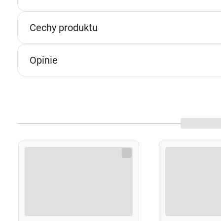
n
p
Cechy produktu
p
w
Opinie
U