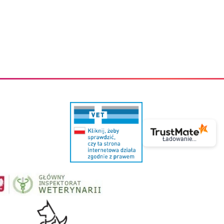
eczki do zębów dla dzieci
Kremy do twarzy
cięce
Kremy przeciwzmarszczkowe
i
Kremy na noc
ory i akcesoria
Cera mieszana tłusta trądzikowa
i i akcesoria
Cera sucha
Smoczki uspokajające dla dzieci i niemowlaków
Cera naczynkowa
Akcesoria do smoczków
Cera wrażliwa i atopowa
 i tekstylia dla dzieci
Na dzień
Otulacze
Na dzień i na noc
Prześcieradła, podkłady
Mgiełki do twarzy
ria do kąpieli
Olejki do twarzy
i
Paski i plastry oczyszczające
nie dzieci
Preparaty punktowe
Szczoteczki i akcesoria do mycia butelek dla dzieci i niemow
Serum do twarzy
Ładowanie...
Termosy dla dzieci i niemowląt
Wody termalne
Śniadaniowki dla dzieci i niemowląt
Korean Beauty
Sterylizatory do butelek dla dzieci i niemowląt
Do rzęs i brwi
Butelki dla dzieci
Kosmetyki do makijażu oczu
Akcesoria do butelek i kubków
Tusze do rzęs
Kubki dla dzieci
Kredki do oczu
Podgrzewacze
Eyelinery
Przechowywanie mleka
Cienie do powiek
Śliniaki
Artykuły kosmetyczne