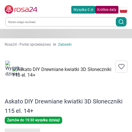
Wysyłka 0 zł
Krótkie daty
Kategorie
Rosa24 - Portal sprzedażowy
Zabawki
Chemia gospodarcza
Dla zwierząt
Dom i ogród
Askato DIY Drewniane kwiatki 3D Słoneczniki
Zdrowie
115 el. 14+
Kobieta w ciąży i mama
Zamów do 19:30 wysyłka dzisiaj!