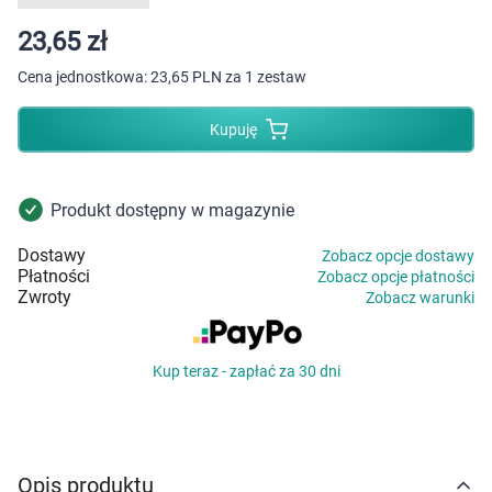
Dziecko
23,65 zł
Higiena
Cena jednostkowa:
23,65 PLN za 1 zestaw
Kosmetyki
Kupuję
Mężczyzna
Produkt dostępny w magazynie
Zdrowy styl życia
Dostawy
Zobacz opcje dostawy
Płatności
Zobacz opcje płatności
Zabawki
Zwroty
Zobacz warunki
Sprzęt medyczny
Kup teraz - zapłać za 30 dni
Motoryzacja
Grupy produktowe
Opis produktu