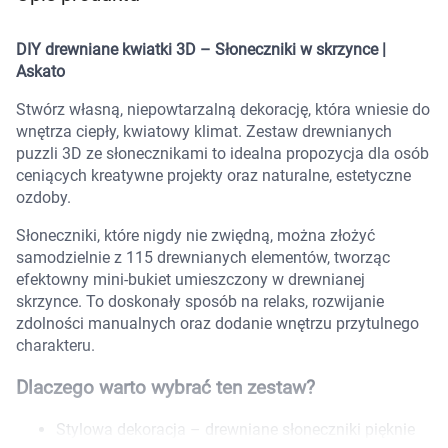
Marki
DIY drewniane kwiatki 3D – Słoneczniki w skrzynce |
Askato
Stwórz własną, niepowtarzalną dekorację, która wniesie do
wnętrza ciepły, kwiatowy klimat. Zestaw drewnianych
puzzli 3D ze słonecznikami to idealna propozycja dla osób
ceniących kreatywne projekty oraz naturalne, estetyczne
ozdoby.
Słoneczniki, które nigdy nie zwiędną, można złożyć
samodzielnie z 115 drewnianych elementów, tworząc
efektowny mini-bukiet umieszczony w drewnianej
skrzynce. To doskonały sposób na relaks, rozwijanie
zdolności manualnych oraz dodanie wnętrzu przytulnego
charakteru.
Dlaczego warto wybrać ten zestaw?
Korzystamy z plików cookies w celu
Stylowa dekoracja – drewniane słoneczniki pięknie
dostosowania zawartości serwisu do Twoich