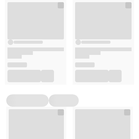
z przezroczystą pokrywką,
6 kolorowych elementów układanki.