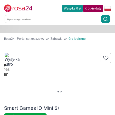
Wysyłka 0 zł
Krótkie daty
Kategorie
Rosa24 - Portal sprzedażowy
Zabawki
Gry logiczne
Chemia gospodarcza
Dla zwierząt
Dom i ogród
Zdrowie
Kobieta w ciąży i mama
Smart Games IQ Mini 6+