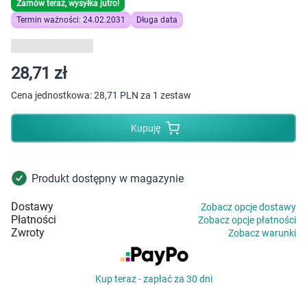
Dziecko
Zamów teraz, wysyłka jutro!
Termin ważności: 24.02.2031
Długa data
Higiena
28,71 zł
Kosmetyki
Cena jednostkowa:
28,71 PLN za 1 zestaw
Mężczyzna
Kupuję
Zdrowy styl życia
Produkt dostępny w magazynie
Zabawki
Dostawy
Zobacz opcje dostawy
Sprzęt medyczny
Płatności
Zobacz opcje płatności
Zwroty
Zobacz warunki
Motoryzacja
Kup teraz - zapłać za 30 dni
Grupy produktowe