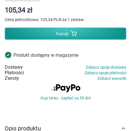
Dziecko
105,34 zł
Higiena
Cena jednostkowa:
105,34 PLN za 1 zestaw
Kosmetyki
Kupuję
Mężczyzna
Produkt dostępny w magazynie
Zdrowy styl życia
Dostawy
Zobacz opcje dostawy
Płatności
Zobacz opcje płatności
Zabawki
Zwroty
Zobacz warunki
Sprzęt medyczny
Kup teraz - zapłać za 30 dni
Motoryzacja
Grupy produktowe
Opis produktu