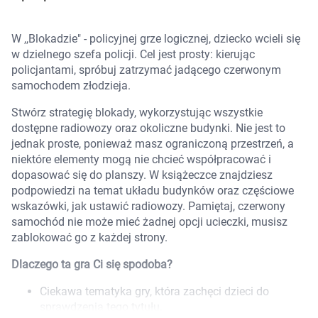
Marki
W ,,Blokadzie" - policyjnej grze logicznej, dziecko wcieli się
w dzielnego szefa policji. Cel jest prosty: kierując
policjantami, spróbuj zatrzymać jadącego czerwonym
samochodem złodzieja.
Stwórz strategię blokady, wykorzystując wszystkie
dostępne radiowozy oraz okoliczne budynki. Nie jest to
jednak proste, ponieważ masz ograniczoną przestrzeń, a
niektóre elementy mogą nie chcieć współpracować i
dopasować się do planszy. W książeczce znajdziesz
podpowiedzi na temat układu budynków oraz częściowe
wskazówki, jak ustawić radiowozy. Pamiętaj, czerwony
samochód nie może mieć żadnej opcji ucieczki, musisz
zablokować go z każdej strony.
Dlaczego ta gra Ci się spodoba?
Korzystamy z plików cookies w celu
Ciekawa tematyka gry, która zachęci dzieci do
dostosowania zawartości serwisu do Twoich
sprawdzenia tego tytułu.