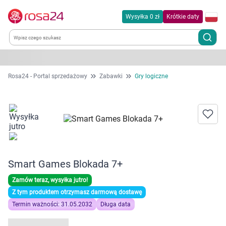
Wysyłka 0 zł
Krótkie daty
Kategorie
Rosa24 - Portal sprzedażowy
Zabawki
Gry logiczne
Chemia gospodarcza
Dla zwierząt
Dom i ogród
Smart Games Blokada 7+
Zdrowie
Zamów teraz, wysyłka jutro!
Z tym produktem otrzymasz darmową dostawę
Kobieta w ciąży i mama
Termin ważności: 31.05.2032
Długa data