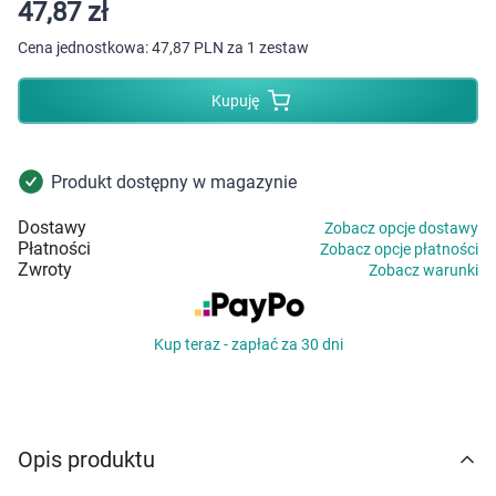
Dziecko
47,87 zł
Cena jednostkowa:
47,87 PLN za 1 zestaw
Higiena
Kupuję
Kosmetyki
Mężczyzna
Produkt dostępny w magazynie
Dostawy
Zobacz opcje dostawy
Zdrowy styl życia
Płatności
Zobacz opcje płatności
Zwroty
Zobacz warunki
Zabawki
Kup teraz - zapłać za 30 dni
Sprzęt medyczny
Motoryzacja
Opis produktu
Grupy produktowe