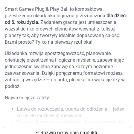
Marki
Smart Games Plug & Play Ball to kompaktowa,
przestrzenna układanka logiczna przeznaczona
dla dzieci
od 6. roku życia.
Zadaniem gracza jest umieszczenie
wszystkich kolorowych elementów wewnątrz kulistej
planszy tak, aby tworzyły idealnie dopasowaną całość.
Brzmi prosto? Tylko na pierwszy rzut oka!
Układanka rozwija spostrzegawczość, planowanie,
orientację przestrzenną i logiczne myślenie, zapewniając
jednocześnie świetną zabawę na każdym poziomie
zaawansowania. Dzięki poręcznemu formatowi możesz
zabrać ją wszędzie — do auta, plecaka, na wakacje czy w
podróż.
Najważniejsze zalety:
Łatwa do rozpoczęcia, trudna do odłożenia – jeden
cel, wiele możliwych rozwiązań.
Korzystamy z plików cookies w celu
Rozwija kluczowe umiejętności: logiczne myślenie,
dostosowania zawartości serwisu do Twoich
analizę, koncentrację i wyobraźnię przestrzenną.
preferencji. Więcej informacji znajdziesz w
Rozwiń pełny opis produktu