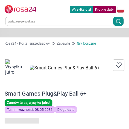
Wysyłka 0 zł
Krótkie daty
Kategorie
Rosa24 - Portal sprzedażowy
Zabawki
Gry logiczne
Chemia gospodarcza
Dla zwierząt
Dom i ogród
Smart Games Plug&Play Ball 6+
Zdrowie
Zamów teraz, wysyłka jutro!
Termin ważności: 08.05.2031
Długa data
Kobieta w ciąży i mama