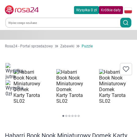
Wysyłka 0 zł
Krótkie daty
Kategorie
Rosa24 - Portal sprzedażowy
Zabawki
Puzzle
Chemia gospodarcza
Dla zwierząt
Dom i ogród
Zdrowie
Kobieta w ciąży i mama
Habarri Book Nook Miniaturowy Domek Karty