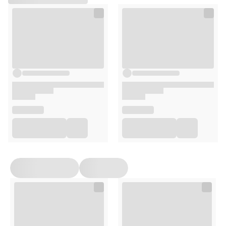
drewnianych
Elementy montowane poprzez wciskanie w
dedykowane otwory
Ręcznie ustawiana tarcza przepowiedni tarota
Oświetlenie LED
z przyciskiem w górnej części
domku
Wysokiej jakości nadruki
UV printing
, bogate w detale
Produkt
ECO friendly
Opakowanie
elementy drewniane i dekoracyjne potrzebne do
złożenia modelu
żarówki LED
osłona antykurzowa (montowana od frontu)*
klej
podstawowe narzędzia:
pęseta, mały pilniczek
instrukcja obrazkowa
opakowanie producenta