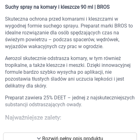
Marki
Suchy spray na komary i kleszcze 90 ml | BROS
Skuteczna ochrona przed komarami i kleszczami w
wygodnej formie suchego sprayu. Preparat marki BROS to
idealne rozwiązanie dla osób spędzających czas na
świeżym powietrzu – podczas spacerów, wędrówek,
wyjazdów wakacyjnych czy prac w ogrodzie.
Aerozol skutecznie odstrasza komary, w tym również
tropikalne, a także kleszcze i meszki. Dzięki innowacyjnej
formule bardzo szybko wysycha po aplikacji, nie
pozostawia tłustych śladów ani uczucia lepkości i jest
delikatny dla skóry.
Preparat zawiera 25% DEET – jednej z najskuteczniejszych
substancji odstraszających owady.
Najważniejsze zalety:
Korzystamy z plików cookies w celu
dostosowania zawartości serwisu do Twoich
Skuteczna ochrona przed komarami (do 8 godzin,
także tropikalnymi)
preferencji. Więcej informacji znajdziesz w
Rozwiń pełny opis produktu