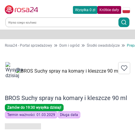
Wysyłka 0 zł
Krótkie daty
Kategorie
Rosa24 - Portal sprzedażowy
Dom i ogród
Środki owadobójcze
Prep
Chemia gospodarcza
Dla zwierząt
Dom i ogród
BROS Suchy spray na komary i kleszcze 90 ml
Zdrowie
Zamów do 19:30 wysyłka dzisiaj!
Termin ważności: 01.03.2029
Długa data
Kobieta w ciąży i mama