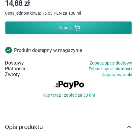
Dziecko
14,88 zł
Cena jednostkowa:
16,53 PLN za 100 ml
Higiena
Kupuję
Kosmetyki
Mężczyzna
Produkt dostępny w magazynie
Dostawy
Zobacz opcje dostawy
Zdrowy styl życia
Płatności
Zobacz opcje płatności
Zwroty
Zobacz warunki
Zabawki
Kup teraz - zapłać za 30 dni
Sprzęt medyczny
Motoryzacja
Opis produktu
Grupy produktowe