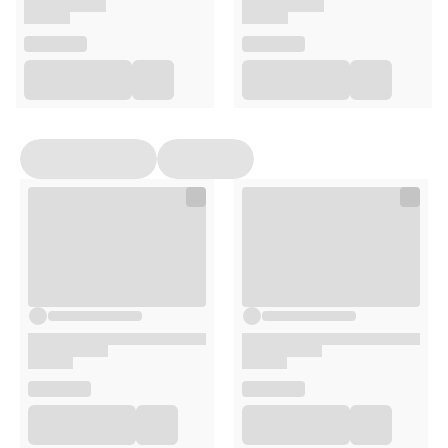
Nr pozwolenia na obrót i data wydania preparatu
biobójczego:
7666/19
z dnia
08.03.2019
Produktów biobójczych należy używać z zachowaniem
środków ostrożności. Przed każdym użyciem należy
przeczytać etykietę i informacje dotyczące produktu.