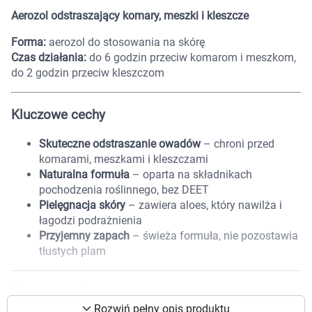
Marki
Aerozol odstraszający komary, meszki i kleszcze
Forma:
aerozol do stosowania na skórę
Czas działania:
do 6 godzin przeciw komarom i meszkom,
do 2 godzin przeciw kleszczom
Kluczowe cechy
Skuteczne odstraszanie owadów
– chroni przed
komarami, meszkami i kleszczami
Naturalna formuła
– oparta na składnikach
pochodzenia roślinnego, bez DEET
Pielęgnacja skóry
– zawiera aloes, który nawilża i
łagodzi podrażnienia
Przyjemny zapach
– świeża formuła, nie pozostawia
tłustych plam
Korzystamy z plików cookies w celu
dostosowania zawartości serwisu do Twoich
Zastosowanie
preferencji. Więcej informacji znajdziesz w
Rozwiń pełny opis produktu