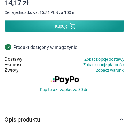
Dziecko
14,17 zł
Cena jednostkowa:
15,74 PLN za 100 ml
Higiena
Kupuję
Kosmetyki
Mężczyzna
Produkt dostępny w magazynie
Dostawy
Zobacz opcje dostawy
Zdrowy styl życia
Płatności
Zobacz opcje płatności
Zwroty
Zobacz warunki
Zabawki
Kup teraz - zapłać za 30 dni
Sprzęt medyczny
Motoryzacja
Opis produktu
Grupy produktowe