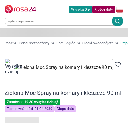
Wysyłka 0 zł
Krótkie daty
Kategorie
Rosa24 - Portal sprzedażowy
Dom i ogród
Środki owadobójcze
Prep
Chemia gospodarcza
Dla zwierząt
Dom i ogród
Zielona Moc Spray na komary i kleszcze 90 ml
Zdrowie
Zamów do 19:30 wysyłka dzisiaj!
Termin ważności: 01.04.2030
Długa data
Kobieta w ciąży i mama