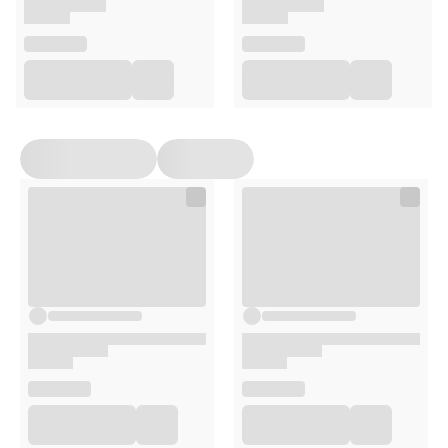
Uwagi
Nr pozwolenia na obrót i data wydania preparatu
biobójczego:
7618/19 z dnia 18.02.2019
Produktów biobójczych należy używać z zachowaniem
środków ostrożności. Przed każdym użyciem należy
przeczytać etykietę i informacje dotyczące produktu.