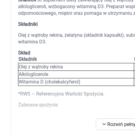
Zabawki
alkilogliceroli, wzbogacony witaminą D3. Preparat ws
Zwierzęta gospodarskie
odpornościowego, mięśni oraz pomaga w utrzymaniu z
Akwarystyka
Składniki
Olej z wątroby rekina, żelatyna (składnik kapsułki), subs
witamina D3.
Skład
Składnik
Olej z wątroby rekina
Alkiloglicerole
Witamina D (cholekalcyferol)
*RWS – Referencyjna Wartość Spożycia.
Zalecane spożycie
Spożywać 2 kapsułki dziennie – po 1 kapsułce podczas
Rozwiń pełny
K
Przeciwwskazania
s