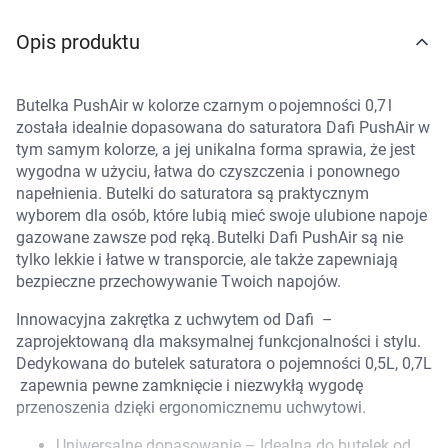
Marki
Opis produktu
Butelka PushAir w kolorze czarnym o pojemności 0,7 l
została idealnie dopasowana do saturatora Dafi PushAir w
tym samym kolorze, a jej unikalna forma sprawia, że jest
wygodna w użyciu, łatwa do czyszczenia i ponownego
napełnienia. Butelki do saturatora są praktycznym
wyborem dla osób, które lubią mieć swoje ulubione napoje
gazowane zawsze pod ręką. Butelki Dafi PushAir są nie
tylko lekkie i łatwe w transporcie, ale także zapewniają
bezpieczne przechowywanie Twoich napojów.
Innowacyjna zakrętka z uchwytem od Dafi –
zaprojektowaną dla maksymalnej funkcjonalności i stylu.
Dedykowana do butelek saturatora o pojemności 0,5L, 0,7L
zapewnia pewne zamknięcie i niezwykłą wygodę
przenoszenia dzięki ergonomicznemu uchwytowi.
Korzystamy z plików cookies w celu
Uniwersalne dopasowanie – Idealna do butelek od