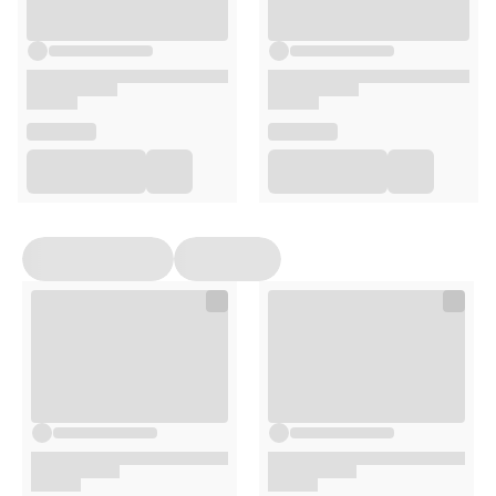
Butelkę do saturatora umyj wodą o temperaturze do
50°C z dodatkiem płynu do naczyń.
Butelki nie wolno wyparzać ani myć w zmywarce.
KROK 2
Zdejmij folię oraz zabezpieczenie z cylindra CO.
KROK 3
Umieść butlę CO w urządzeniu w otworze
znajdującym się na spodzie i dokręć ją do oporu.
KROK 4
Napełnij butelkę wodą stosując się do wskazanego
poziomu min. - max. Do nasycania wody CO należy
stosować wyłącznie zimną wodę użytkową bądź
wodę filtrowaną.
KROK 5