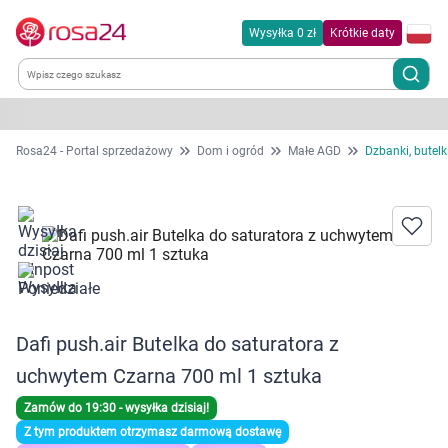
Wysyłka 0 zł
Krótkie daty
Kategorie
Rosa24 - Portal sprzedażowy
Dom i ogród
Małe AGD
Dzbanki, butelki
Chemia gospodarcza
Dla zwierząt
Dom i ogród
Dafi push.air Butelka do saturatora z
Zdrowie
uchwytem Czarna 700 ml 1 sztuka
Kobieta w ciąży i mama
Zamów do 19:30 - wysyłka dzisiaj!
Z tym produktem otrzymasz darmową dostawę