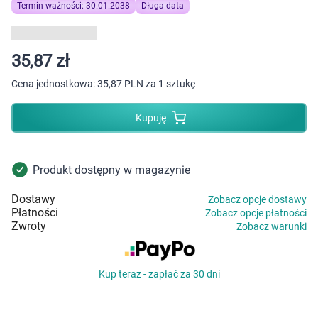
Dziecko
Termin ważności: 30.01.2038
Długa data
Higiena
35,87 zł
Kosmetyki
Cena jednostkowa:
35,87 PLN za 1 sztukę
Mężczyzna
Kupuję
Zdrowy styl życia
Produkt dostępny w magazynie
Zabawki
Dostawy
Zobacz opcje dostawy
Płatności
Zobacz opcje płatności
Sprzęt medyczny
Zwroty
Zobacz warunki
Motoryzacja
Kup teraz - zapłać za 30 dni
Grupy produktowe