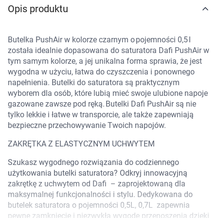
Opis produktu
Marki
Butelka PushAir w kolorze czarnym o pojemności 0,5 l
została idealnie dopasowana do saturatora Dafi PushAir w
tym samym kolorze, a jej unikalna forma sprawia, że jest
wygodna w użyciu, łatwa do czyszczenia i ponownego
napełnienia. Butelki do saturatora są praktycznym
wyborem dla osób, które lubią mieć swoje ulubione napoje
gazowane zawsze pod ręką. Butelki Dafi PushAir są nie
tylko lekkie i łatwe w transporcie, ale także zapewniają
bezpieczne przechowywanie Twoich napojów.
ZAKRĘTKA Z ELASTYCZNYM UCHWYTEM
Szukasz wygodnego rozwiązania do codziennego
użytkowania butelki saturatora? Odkryj innowacyjną
zakrętkę z uchwytem od Dafi – zaprojektowaną dla
maksymalnej funkcjonalności i stylu. Dedykowana do
Korzystamy z plików cookies w celu
butelek saturatora o pojemności 0,5L, 0,7L zapewnia
pewne zamknięcie i niezwykłą wygodę przenoszenia dzięki
dostosowania zawartości serwisu do Twoich