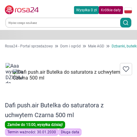
Wysyłka 0 zł
Krótkie daty
Kategorie
Rosa24 - Portal sprzedażowy
Dom i ogród
Małe AGD
Dzbanki, butelki
Chemia gospodarcza
Dla zwierząt
Dom i ogród
Dafi push.air Butelka do saturatora z
Zdrowie
uchwytem Czarna 500 ml
Kobieta w ciąży i mama
Zamów do 15:00, wysyłka dzisiaj!
Termin ważności: 30.01.2030
Długa data