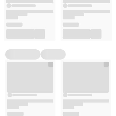
BUTELKA IDEALNA W DOMU I NA WYNOS
Ergonomiczny kształt, szczelna zakrętka z elastycznym
uchwytem sprawiają, że trzymanie i nalewanie napojów
staje się dziecinnie proste, nawet w biegu! Idealne dla
każdego i do każdej sytuacji – w domu, w drodze do pracy,
podczas spaceru po plaży, butelka do saturatora PushAir
od Dafi, sprawdzi się wszędzie.
Stosowanie
KROK 1
Butelkę do saturatora umyj wodą o temperaturze do
50°C z dodatkiem płynu do naczyń.
Butelki nie wolno wyparzać ani myć w zmywarce.
KROK 2
Zdejmij folię oraz zabezpieczenie z cylindra CO₂.
KROK 3