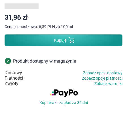
Dziecko
Higiena
31,96 zł
Cena jednostkowa:
6,39 PLN za 100 ml
Kosmetyki
Kupuję
Mężczyzna
Zdrowy styl życia
Produkt dostępny w magazynie
Dostawy
Zobacz opcje dostawy
Zabawki
Płatności
Zobacz opcje płatności
Zwroty
Zobacz warunki
Sprzęt medyczny
Kup teraz - zapłać za 30 dni
Motoryzacja
Grupy produktowe