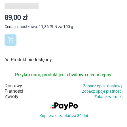
Dziecko
Higiena
89,00 zł
Cena jednostkowa:
11,86 PLN za 100 g
Kosmetyki
Mężczyzna
Zdrowy styl życia
Produkt niedostępny
Zabawki
Przykro nam, produkt jest chwilowo niedostępny.
Dostawy
Zobacz opcje dostawy
Sprzęt medyczny
Płatności
Zobacz opcje płatności
Zwroty
Zobacz warunki
Motoryzacja
Kup teraz - zapłać za 30 dni
Grupy produktowe