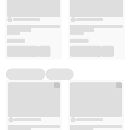
Zalecane spożycie
1 porcję 30g (1,5 miarki) rozpuścić w 150-180ml
wody lub mleka.
Spożywać 1-3 razy dziennie w zależności od
zapotrzebowania.
Spożywać bezpośrednio po przygotowaniu.
Przechowywanie
Przechowywać w miejscu niedostępnym dla małych
dzieci.
Przechowywać w miejscu suchym w temperaturze
pokojowej w szczelnie zamkniętych opakowaniach.
Opakowanie
750g
Uwagi
Suplementy diety nie mogą być stosowane jako substytut
(zamiennik) zróżnicowanej diety ani zdrowego trybu życia.