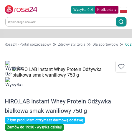
Wysyłka 0 zł
Krótkie daty
Kategorie
Rosa24 - Portal sprzedażowy
Zdrowy styl życia
Dla sportowców
Odż
Chemia gospodarcza
Dla zwierząt
Dom i ogród
HIRO.LAB Instant Whey Protein Odżywka
Zdrowie
białkowa smak waniliowy 750 g
Kobieta w ciąży i mama
Z tym produktem otrzymasz darmową dostawę
Zamów do 19:30 - wysyłka dzisiaj!