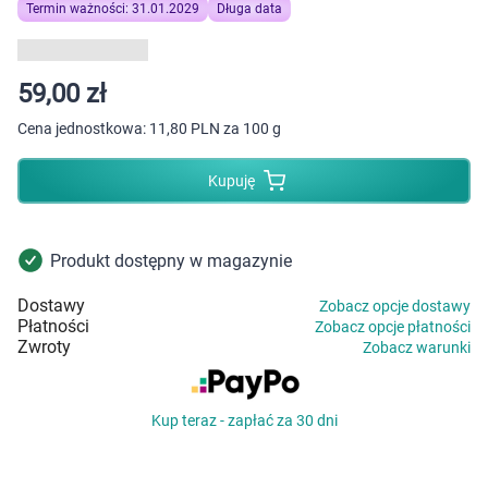
Dziecko
Termin ważności: 31.01.2029
Długa data
Higiena
59,00 zł
Kosmetyki
Cena jednostkowa:
11,80 PLN za 100 g
Mężczyzna
Kupuję
Zdrowy styl życia
Produkt dostępny w magazynie
Zabawki
Dostawy
Zobacz opcje dostawy
Płatności
Zobacz opcje płatności
Sprzęt medyczny
Zwroty
Zobacz warunki
Motoryzacja
Kup teraz - zapłać za 30 dni
Grupy produktowe