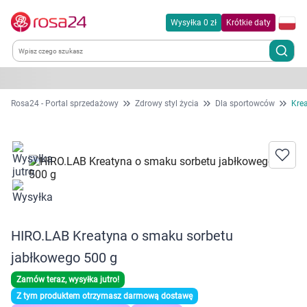
Wysyłka 0 zł
Krótkie daty
Kategorie
Rosa24 - Portal sprzedażowy
Zdrowy styl życia
Dla sportowców
Kre
Chemia gospodarcza
Dla zwierząt
Dom i ogród
HIRO.LAB Kreatyna o smaku sorbetu
Zdrowie
jabłkowego 500 g
Kobieta w ciąży i mama
Zamów teraz, wysyłka jutro!
Z tym produktem otrzymasz darmową dostawę