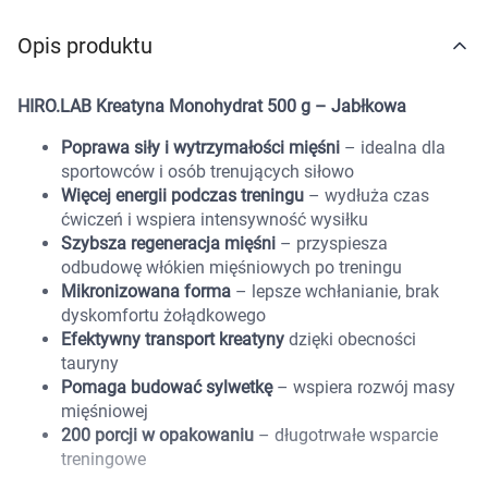
Marki
Opis produktu
HIRO.LAB Kreatyna Monohydrat 500 g – Jabłkowa
Poprawa siły i wytrzymałości mięśni
– idealna dla
sportowców i osób trenujących siłowo
Więcej energii podczas treningu
– wydłuża czas
ćwiczeń i wspiera intensywność wysiłku
Szybsza regeneracja mięśni
– przyspiesza
odbudowę włókien mięśniowych po treningu
Mikronizowana forma
– lepsze wchłanianie, brak
dyskomfortu żołądkowego
Efektywny transport kreatyny
dzięki obecności
tauryny
Pomaga budować sylwetkę
– wspiera rozwój masy
mięśniowej
200 porcji w opakowaniu
– długotrwałe wsparcie
treningowe
Korzystamy z plików cookies w celu