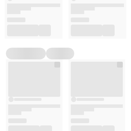
niedoborem cynku, który odpowiedzialny jest za
zwiększanie poziomu hormonu przysadki mózgowej, który
natomiast produkuje testosteron. W przypadku pierwszych
objawów niskiego poziomu cholesterolu w pierwszej
kolejności warto sięgnąć po najbardziej naturalny składnik
jaki jest Cynk Hiro.Lab.
Składniki
Cynk (pikolinian cynku), substancja wypełniająca- celuloza
mikrokrystaliczna, kapsułka- substancja glazurująca-
hydroksypropylometyloceluloza.
Skład
Składniki aktywne
w 1 kapsułce
%RWS*
Cynk
50 mg
500%
*RWS-referencyjna wartość spożycia
Opakowanie
120 kapsułek