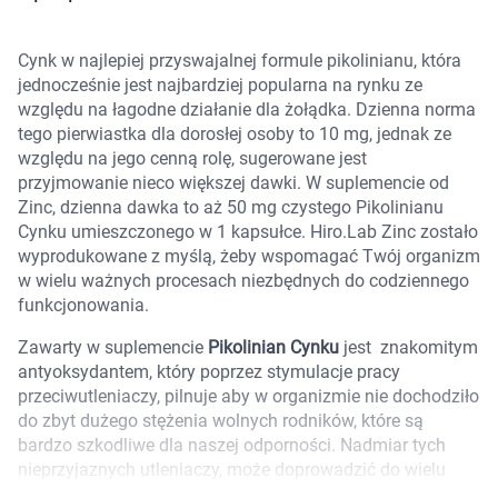
Marki
Cynk w najlepiej przyswajalnej formule pikolinianu, która
jednocześnie jest najbardziej popularna na rynku ze
względu na łagodne działanie dla żołądka. Dzienna norma
tego pierwiastka dla dorosłej osoby to 10 mg, jednak ze
względu na jego cenną rolę, sugerowane jest
przyjmowanie nieco większej dawki. W suplemencie od
Zinc, dzienna dawka to aż 50 mg czystego Pikolinianu
Cynku umieszczonego w 1 kapsułce. Hiro.Lab Zinc zostało
wyprodukowane z myślą, żeby wspomagać Twój organizm
w wielu ważnych procesach niezbędnych do codziennego
funkcjonowania.
Zawarty w suplemencie
Pikolinian Cynku
jest znakomitym
antyoksydantem, który poprzez stymulacje pracy
przeciwutleniaczy, pilnuje aby w organizmie nie dochodziło
do zbyt dużego stężenia wolnych rodników, które są
bardzo szkodliwe dla naszej odporności. Nadmiar tych
Korzystamy z plików cookies w celu
nieprzyjaznych utleniaczy, może doprowadzić do wielu
dostosowania zawartości serwisu do Twoich
chorób i stanów zapalnych, co za tym idzie do szybszego