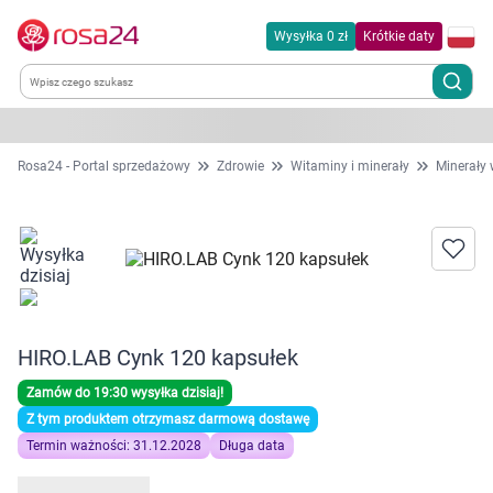
Wysyłka 0 zł
Krótkie daty
Kategorie
Rosa24 - Portal sprzedażowy
Zdrowie
Witaminy i minerały
Minerały 
Chemia gospodarcza
Dla zwierząt
Dom i ogród
HIRO.LAB Cynk 120 kapsułek
Zdrowie
Zamów do 19:30 wysyłka dzisiaj!
Z tym produktem otrzymasz darmową dostawę
Kobieta w ciąży i mama
Termin ważności: 31.12.2028
Długa data