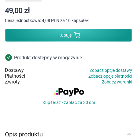
Dziecko
49,00 zł
Higiena
Cena jednostkowa:
4,08 PLN za 10 kapsułek
Kosmetyki
Kupuję
Mężczyzna
Produkt dostępny w magazynie
Zdrowy styl życia
Dostawy
Zobacz opcje dostawy
Płatności
Zobacz opcje płatności
Zabawki
Zwroty
Zobacz warunki
Sprzęt medyczny
Kup teraz - zapłać za 30 dni
Motoryzacja
Grupy produktowe
Opis produktu