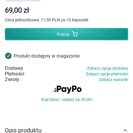
Dziecko
69,00 zł
Higiena
Cena jednostkowa:
11,50 PLN za 10 kapsułek
Kosmetyki
Kupuję
Mężczyzna
Produkt dostępny w magazynie
Zdrowy styl życia
Dostawy
Zobacz opcje dostawy
Płatności
Zobacz opcje płatności
Zabawki
Zwroty
Zobacz warunki
Sprzęt medyczny
Kup teraz - zapłać za 30 dni
Motoryzacja
Grupy produktowe
Opis produktu