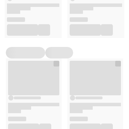
Przeciwwskazania
Nie stosować u osób uczulonych na składniki
suplementu
Nie zaleca się dla kobiet w ciąży i karmiących
Suplement diety nie zastępuje zróżnicowanej diety
ani zdrowego trybu życia
Nie przekraczać zalecanej dziennej porcji
Przechowywanie
W suchym miejscu w temperaturze pokojowej
W szczelnie zamkniętym opakowaniu
Poza zasięgiem dzieci
Opakowanie
60 kapsułek
Uwagi
Suplementy diety nie mogą być stosowane jako substytut
(zamiennik) zróżnicowanej diety ani zdrowego trybu życia.