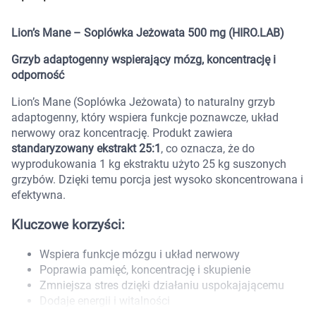
Marki
Lion’s Mane – Soplówka Jeżowata 500 mg (HIRO.LAB)
Grzyb adaptogenny wspierający mózg, koncentrację i
odporność
Lion’s Mane (Soplówka Jeżowata) to naturalny grzyb
adaptogenny, który wspiera funkcje poznawcze, układ
nerwowy oraz koncentrację. Produkt zawiera
standaryzowany ekstrakt 25:1
, co oznacza, że do
wyprodukowania 1 kg ekstraktu użyto 25 kg suszonych
grzybów. Dzięki temu porcja jest wysoko skoncentrowana i
efektywna.
Kluczowe korzyści:
Wspiera funkcje mózgu i układ nerwowy
Poprawia pamięć, koncentrację i skupienie
Zmniejsza stres dzięki działaniu uspokajającemu
Korzystamy z plików cookies w celu
Dodaje energii i witalności
dostosowania zawartości serwisu do Twoich