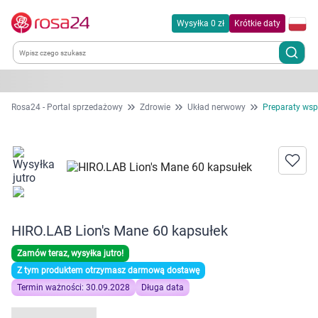
Wysyłka 0 zł
Krótkie daty
Kategorie
Rosa24 - Portal sprzedażowy
Zdrowie
Układ nerwowy
Preparaty wsp
Chemia gospodarcza
Dla zwierząt
Dom i ogród
HIRO.LAB Lion's Mane 60 kapsułek
Zdrowie
Zamów teraz, wysyłka jutro!
Z tym produktem otrzymasz darmową dostawę
Kobieta w ciąży i mama
Termin ważności: 30.09.2028
Długa data