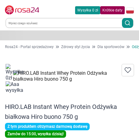
Wysyłka 0 zł
Krótkie daty
Kategorie
Rosa24 - Portal sprzedażowy
Zdrowy styl życia
Dla sportowców
Odż
Chemia gospodarcza
Dla zwierząt
Dom i ogród
HIRO.LAB Instant Whey Protein Odżywka
Zdrowie
białkowa Hiro buono 750 g
Kobieta w ciąży i mama
Z tym produktem otrzymasz darmową dostawę
Zamów do 15:00, wysyłka dzisiaj!