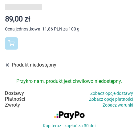
Dziecko
Higiena
89,00 zł
Cena jednostkowa:
11,86 PLN za 100 g
Kosmetyki
Mężczyzna
Zdrowy styl życia
Produkt niedostępny
Zabawki
Przykro nam, produkt jest chwilowo niedostępny.
Dostawy
Zobacz opcje dostawy
Sprzęt medyczny
Płatności
Zobacz opcje płatności
Zwroty
Zobacz warunki
Motoryzacja
Kup teraz - zapłać za 30 dni
Grupy produktowe