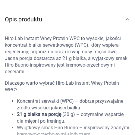
Marki
Opis produktu
Hiro.Lab Instant Whey Protein WPC to wysokiej jakości
koncentrat białka serwatkowego (WPC), który wspiera
regenerację organizmu oraz rozwój masy mięśniowej.
Jedna porcja dostarcza aż 21 g białka, a wyjątkowy smak
Hiro Buono inspirowany jest kremowo-orzechowymi
deserami.
Dlaczego warto wybrać Hiro.Lab Instant Whey Protein
WPC?
Koncentrat serwatki (WPC) – dobrze przyswajalne
źródło wysokiej jakości białka.
21 g białka na porcję
(30 g) – optymalne wsparcie
dla mięśni po treningu.
Wyjątkowy smak Hiro Buono – inspirowany znanymi
Korzystamy z plików cookies w celu
kremowo-orzechowymi słodyczami.