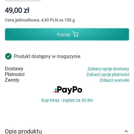
Dziecko
49,00 zł
Higiena
Cena jednostkowa:
4,90 PLN za 100 g
Kosmetyki
Kupuję
Mężczyzna
Produkt dostępny w magazynie
Zdrowy styl życia
Dostawy
Zobacz opcje dostawy
Płatności
Zobacz opcje płatności
Zabawki
Zwroty
Zobacz warunki
Sprzęt medyczny
Kup teraz - zapłać za 30 dni
Motoryzacja
Grupy produktowe
Opis produktu