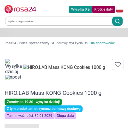
Wysyłka 0 zł
Krótkie daty
Kategorie
Rosa24 - Portal sprzedażowy
Zdrowy styl życia
Dla sportowców
Chemia gospodarcza
Dla zwierząt
Dom i ogród
HIRO.LAB Mass KONG Cookies 1000 g
Zdrowie
Zamów do 19:30 - wysyłka dzisiaj!
Z tym produktem otrzymasz darmową dostawę
Kobieta w ciąży i mama
Termin ważności: 30.01.2029
Długa data