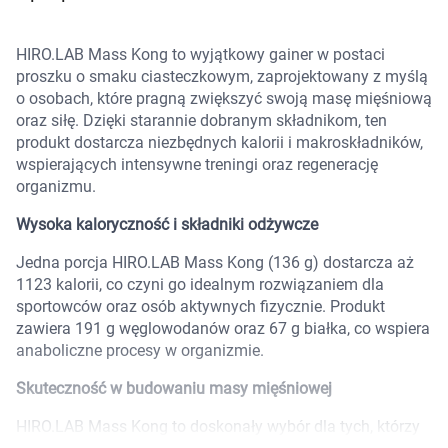
Marki
HIRO.LAB Mass Kong to wyjątkowy gainer w postaci
proszku o smaku ciasteczkowym, zaprojektowany z myślą
o osobach, które pragną zwiększyć swoją masę mięśniową
oraz siłę. Dzięki starannie dobranym składnikom, ten
produkt dostarcza niezbędnych kalorii i makroskładników,
wspierających intensywne treningi oraz regenerację
organizmu.
Wysoka kaloryczność i składniki odżywcze
Jedna porcja HIRO.LAB Mass Kong (136 g) dostarcza aż
1123 kalorii, co czyni go idealnym rozwiązaniem dla
sportowców oraz osób aktywnych fizycznie. Produkt
zawiera 191 g węglowodanów oraz 67 g białka, co wspiera
anaboliczne procesy w organizmie.
Skuteczność w budowaniu masy mięśniowej
Korzystamy z plików cookies w celu
HIRO.LAB Mass Kong to doskonały wybór dla tych, którzy
dostosowania zawartości serwisu do Twoich