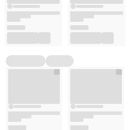
Sól
0,015 g
Cynk (cytrynian cynku)
5 mg
Peptyd kolagenowy
600 mg
Zalecane spożycie
2 żelki dziennie.
Przeciwwskazania
Nie stosować w przypadku uczulenia na którykolwiek ze
składników produktu. Suplement diety nie jest
przeznaczony dla dzieci poniżej 3. roku życia, kobiet w
ciąży i karmiących bez konsultacji z lekarzem.
Przechowywanie
Przechowywać w suchym i chłodnym miejscu, w
temperaturze pokojowej. Chronić przed bezpośrednim
działaniem światła słonecznego i wilgoci. Trzymać poza
zasięgiem małych dzieci.
Opakowanie