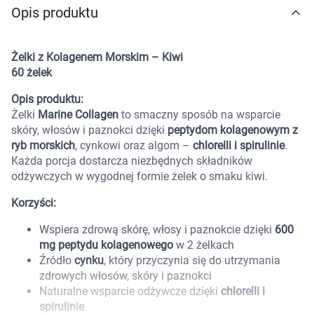
Opis produktu
Marki
Żelki z Kolagenem Morskim – Kiwi
60 żelek
Opis produktu:
Żelki
Marine Collagen
to smaczny sposób na wsparcie
skóry, włosów i paznokci dzięki
peptydom kolagenowym z
ryb morskich
, cynkowi oraz algom –
chlorelli i spirulinie
.
Każda porcja dostarcza niezbędnych składników
odżywczych w wygodnej formie żelek o smaku kiwi.
Korzyści:
Wspiera zdrową skórę, włosy i paznokcie dzięki
600
mg peptydu kolagenowego
w 2 żelkach
Źródło
cynku
, który przyczynia się do utrzymania
zdrowych włosów, skóry i paznokci
Naturalne wsparcie odżywcze dzięki
chlorelli i
Korzystamy z plików cookies w celu
spirulinie
dostosowania zawartości serwisu do Twoich