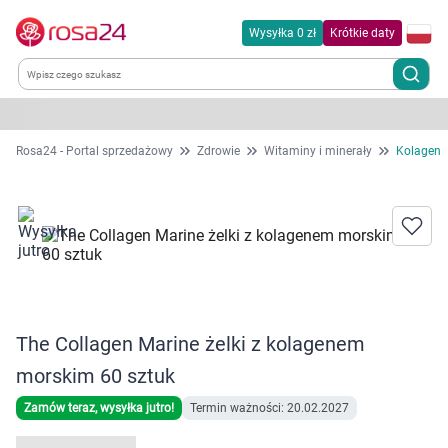
Wysyłka 0 zł
Krótkie daty
Kategorie
Rosa24 - Portal sprzedażowy
Zdrowie
Witaminy i minerały
Kolagen
Chemia gospodarcza
Dla zwierząt
Dom i ogród
The Collagen Marine żelki z kolagenem
Zdrowie
morskim 60 sztuk
Kobieta w ciąży i mama
Zamów teraz, wysyłka jutro!
Termin ważności: 20.02.2027