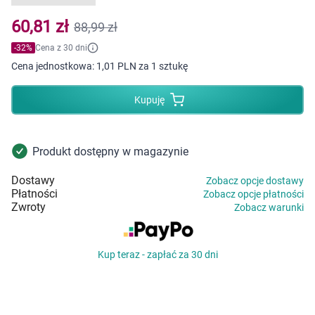
Dziecko
60,81 zł
88,99 zł
Higiena
-
32
%
Cena z 30 dni
Cena jednostkowa:
1,01 PLN za 1 sztukę
Kosmetyki
Kupuję
Mężczyzna
Zdrowy styl życia
Produkt dostępny w magazynie
Dostawy
Zobacz opcje dostawy
Zabawki
Płatności
Zobacz opcje płatności
Zwroty
Zobacz warunki
Sprzęt medyczny
Kup teraz - zapłać za 30 dni
Motoryzacja
Grupy produktowe