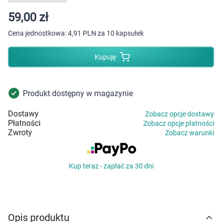
Dziecko
59,00 zł
Higiena
Cena jednostkowa:
4,91 PLN za 10 kapsułek
Kosmetyki
Kupuję
Mężczyzna
Produkt dostępny w magazynie
Zdrowy styl życia
Dostawy
Zobacz opcje dostawy
Płatności
Zobacz opcje płatności
Zabawki
Zwroty
Zobacz warunki
Sprzęt medyczny
Kup teraz - zapłać za 30 dni
Motoryzacja
Grupy produktowe
Opis produktu