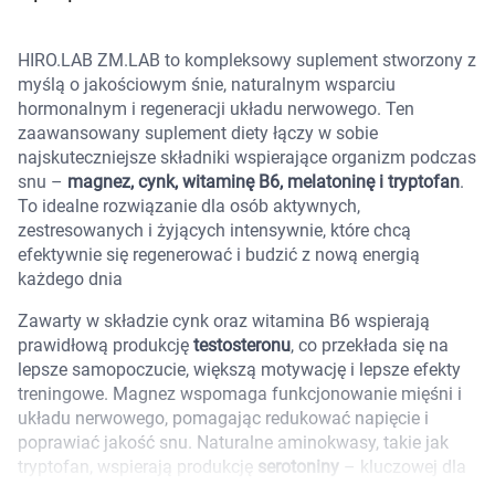
Marki
HIRO.LAB ZM.LAB to kompleksowy suplement stworzony z
myślą o jakościowym śnie, naturalnym wsparciu
hormonalnym i regeneracji układu nerwowego. Ten
zaawansowany suplement diety łączy w sobie
najskuteczniejsze składniki wspierające organizm podczas
snu –
magnez, cynk, witaminę B6, melatoninę i tryptofan
.
To idealne rozwiązanie dla osób aktywnych,
zestresowanych i żyjących intensywnie, które chcą
efektywnie się regenerować i budzić z nową energią
każdego dnia
Zawarty w składzie cynk oraz witamina B6 wspierają
prawidłową produkcję
testosteronu
, co przekłada się na
lepsze samopoczucie, większą motywację i lepsze efekty
treningowe. Magnez wspomaga funkcjonowanie mięśni i
układu nerwowego, pomagając redukować napięcie i
poprawiać jakość snu. Naturalne aminokwasy, takie jak
Korzystamy z plików cookies w celu
tryptofan, wspierają produkcję
serotoniny
– kluczowej dla
dostosowania zawartości serwisu do Twoich
wyciszenia, relaksu i stabilności emocjonalnej.