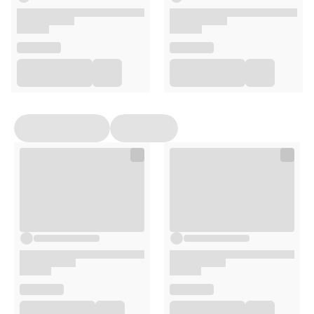
Witamina B6 (chlorowodorek pirydoksyny)
12 mg
857,10%
Melatonina
1 mg
–
Selen (selenian VI sodu)
99,9 µg
181,60%
*RWS-referencyjna wartość spożycia
Zalecane spożycie
4 kapsułki dziennie, około 30 minut przed snem.
Przechowywanie
Przechowywać w sposób niedostępny dla małych dzieci, w
suchym i chłodnym miejscu.
Opakowanie
120 kapsułek
Uwagi
Suplementy diety nie mogą być stosowane jako substytut
(zamiennik) zróżnicowanej diety ani zdrowego trybu życia.