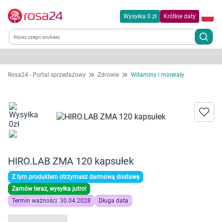
Wysyłka 0 zł
Krótkie daty
Kategorie
Rosa24 - Portal sprzedażowy
Zdrowie
Witaminy i minerały
Chemia gospodarcza
Dla zwierząt
Dom i ogród
HIRO.LAB ZMA 120 kapsułek
Zdrowie
Z tym produktem otrzymasz darmową dostawę
Zamów teraz, wysyłka jutro!
Kobieta w ciąży i mama
Termin ważności: 30.04.2028
Długa data