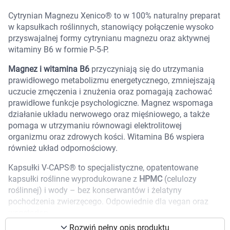
Marki
Cytrynian Magnezu Xenico® to w 100% naturalny preparat
w kapsułkach roślinnych, stanowiący połączenie wysoko
przyswajalnej formy cytrynianu magnezu oraz aktywnej
witaminy B6 w formie P-5-P.
Magnez i witamina B6
przyczyniają się do utrzymania
prawidłowego metabolizmu energetycznego, zmniejszają
uczucie zmęczenia i znużenia oraz pomagają zachować
prawidłowe funkcje psychologiczne. Magnez wspomaga
działanie układu nerwowego oraz mięśniowego, a także
pomaga w utrzymaniu równowagi elektrolitowej
organizmu oraz zdrowych kości. Witamina B6 wspiera
również układ odpornościowy.
Kapsułki V-CAPS® to specjalistyczne, opatentowane
kapsułki roślinne wyprodukowane z
HPMC
(celulozy
roślinnej) i wody – bez konserwantów i żelatyny
pochodzenia zwierzęcego. Odpowiednie dla vegan oraz
Korzystamy z plików cookies w celu
wegetarian.
dostosowania zawartości serwisu do Twoich
preferencji. Więcej informacji znajdziesz w
Rozwiń pełny opis produktu