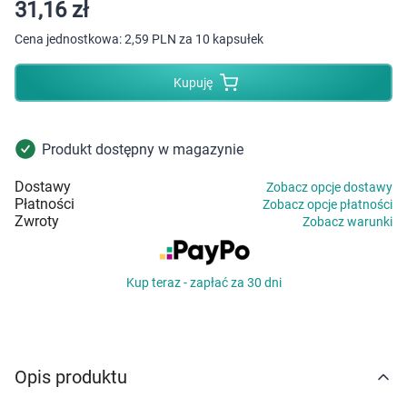
Dziecko
31,16 zł
Cena jednostkowa:
2,59 PLN za 10 kapsułek
Higiena
Kupuję
Kosmetyki
Mężczyzna
Produkt dostępny w magazynie
Dostawy
Zobacz opcje dostawy
Zdrowy styl życia
Płatności
Zobacz opcje płatności
Zwroty
Zobacz warunki
Zabawki
Kup teraz - zapłać za 30 dni
Sprzęt medyczny
Motoryzacja
Opis produktu
Grupy produktowe