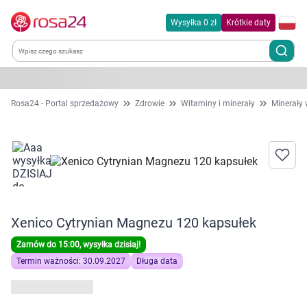
Wysyłka 0 zł
Krótkie daty
Kategorie
Rosa24 - Portal sprzedażowy
Zdrowie
Witaminy i minerały
Minerały 
Chemia gospodarcza
Dla zwierząt
Dom i ogród
Xenico Cytrynian Magnezu 120 kapsułek
Zdrowie
Zamów do 15:00, wysyłka dzisiaj!
Termin ważności: 30.09.2027
Długa data
Kobieta w ciąży i mama